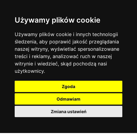
Używamy plików cookie
Filtruj
Język angielski
Warszawa
zakres dni
więcej filtrów
13744
19474
Poniedziałek
Matematyka
Korepetycje
Używamy plików cookie i innych technologii
12928
Wtorek
14837
Online
śledzenia, aby poprawić jakość przeglądania
Środa
Chemia
4886
naszej witryny, wyświetlać spersonalizowane
Czwartek
Kraków
7753
Język niemiecki
4307
treści i reklamy, analizować ruch w naszej
Piątek
Wrocław
6521
witrynie i wiedzieć, skąd pochodzą nasi
Język polski
Sobota
3426
użytkownicy.
Poznań
Niedziela
6395
Fizyka
2640
Łódź
3512
Język francuski
2145
Zgoda
Gdańsk
2075
Odmawiam
Zmiana ustawień