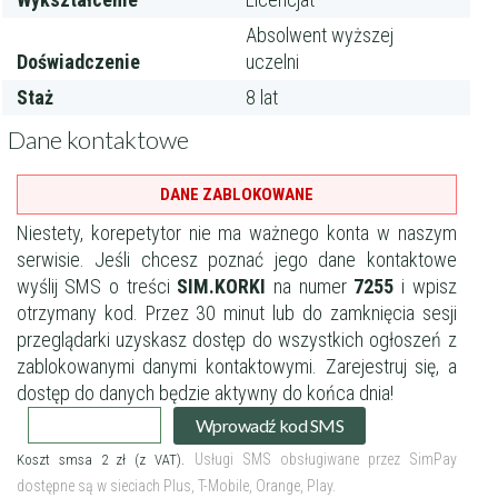
Absolwent wyższej
Doświadczenie
uczelni
Staż
8 lat
Dane kontaktowe
DANE ZABLOKOWANE
Niestety, korepetytor nie ma ważnego konta w naszym
serwisie.
Jeśli chcesz poznać jego dane kontaktowe
wyślij SMS o treści
SIM.KORKI
na numer
7255
i wpisz
otrzymany kod.
Przez 30 minut lub do zamknięcia sesji
przeglądarki uzyskasz dostęp do wszystkich ogłoszeń z
zablokowanymi danymi kontaktowymi.
Zarejestruj się
, a
dostęp do danych będzie aktywny do końca dnia!
Filtry
Wprowadź kod SMS
Usługi SMS obsługiwane przez SimPay
Koszt smsa 2 zł (z VAT).
Szukaj w promieniu
km
dostępne są w sieciach Plus, T-Mobile, Orange, Play.