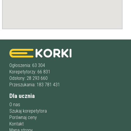
Staż korepetytora
Minimum
lat
Wiek korepetytora
od
do
lat
bez znaczenia
Płeć korepetytora
kobieta
Ogłoszenia: 63 304
mężczyzna
Korepetytorzy: 66 831
Odsłony: 28 293 660
Anuluj
Filtruj
Przeszukania: 183 781 431
Dla ucznia
O nas
Szukaj korepetytora
Porównaj ceny
Kontakt
Mapa strony