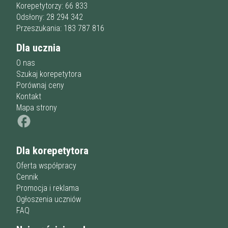
Przygotowania do matury
online
Minimum
Korepetytorzy: 66 833
korepetytora
Przygotowania do studiów
Odsłony: 28 294 342
Studia
Przeszukania: 183 787 816
Dorośli
Doświadczenie
Minimum
Dla ucznia
korepetytora
O nas
Szukaj korepetytora
Staż korepetytora
Porównaj ceny
Minimum
lat
Kontakt
Mapa strony
Wiek korepetytora
od
do
lat
Dla korepetytora
bez znaczenia
Płeć korepetytora
kobieta
Oferta współpracy
mężczyzna
Cennik
Promocja i reklama
Anuluj
Filtruj
Ogłoszenia uczniów
FAQ