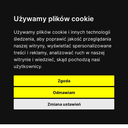
Używamy plików cookie
Filtruj
Język angielski
Warszawa
zakres dni
więcej filtrów
13744
19475
Poniedziałek
Matematyka
Korepetycje
Używamy plików cookie i innych technologii
12928
Wtorek
14837
Online
śledzenia, aby poprawić jakość przeglądania
Środa
Chemia
4886
naszej witryny, wyświetlać spersonalizowane
Czwartek
Kraków
7753
Język niemiecki
4307
treści i reklamy, analizować ruch w naszej
Piątek
Wrocław
6521
witrynie i wiedzieć, skąd pochodzą nasi
Język polski
Sobota
3426
użytkownicy.
Poznań
Niedziela
6395
Fizyka
2640
Łódź
3513
Język francuski
2145
Zgoda
Gdańsk
2075
Odmawiam
Zmiana ustawień