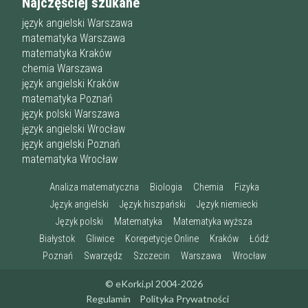
Najczęściej szukane
język angielski Warszawa
matematyka Warszawa
matematyka Kraków
chemia Warszawa
język angielski Kraków
matematyka Poznań
język polski Warszawa
język angielski Wrocław
język angielski Poznań
matematyka Wrocław
Analiza matematyczna
Biologia
Chemia
Fizyka
Język angielski
Język hiszpański
Język niemiecki
Język polski
Matematyka
Matematyka wyższa
Białystok
Gliwice
Korepetycje Online
Kraków
Łódź
Poznań
Swarzędz
Szczecin
Warszawa
Wrocław
© eKorki.pl 2004-2026
Regulamin
Polityka Prywatności