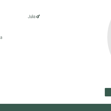
Julia
ka
ena
zł/60min.
darmowa lekcja próbna
kalendarz korepetycji
prace pisemne (pomoc)
korepetytora
Minimum
 korepetytora
Minimum