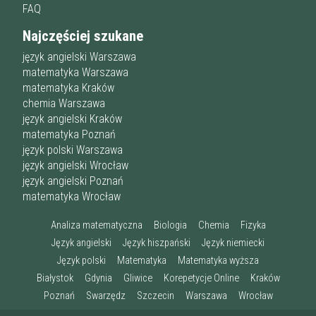
FAQ
Najczęściej szukane
język angielski Warszawa
matematyka Warszawa
matematyka Kraków
chemia Warszawa
język angielski Kraków
matematyka Poznań
język polski Warszawa
język angielski Wrocław
język angielski Poznań
matematyka Wrocław
Analiza matematyczna
Biologia
Chemia
Fizyka
Język angielski
Język hiszpański
Język niemiecki
Język polski
Matematyka
Matematyka wyższa
Białystok
Gdynia
Gliwice
Korepetycje Online
Kraków
Poznań
Swarzędz
Szczecin
Warszawa
Wrocław