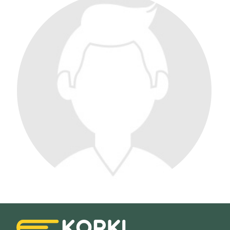
Filtry
Szukaj w promieniu
km
Moja lokalizacja
Maksymalna cena
zł/60min.
darmowa lekcja próbna
kalendarz korepetycji
prace pisemne (pomoc)
Zakres nauczania
Nauczanie przedszkolne
Szkoła podstawowa
Miejsce korepetycji
Gimnazjum
u ucznia