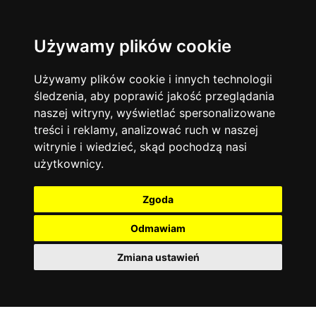
Używamy plików cookie
Filtruj
Język angielski
Warszawa
zakres dni
więcej filtrów
13744
19478
Poniedziałek
Matematyka
Korepetycje
Używamy plików cookie i innych technologii
12929
Wtorek
14840
Online
śledzenia, aby poprawić jakość przeglądania
Środa
Chemia
4886
naszej witryny, wyświetlać spersonalizowane
Czwartek
Kraków
7753
Język niemiecki
4307
treści i reklamy, analizować ruch w naszej
Piątek
Wrocław
6521
witrynie i wiedzieć, skąd pochodzą nasi
Język polski
Sobota
3426
użytkownicy.
Poznań
Niedziela
6396
Fizyka
2640
Łódź
3513
Język francuski
2145
Zgoda
Gdańsk
2075
Odmawiam
Zmiana ustawień