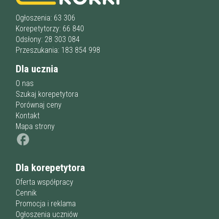
Liceum
u korepetytora
Wykształcenie
Przygotowania do matury
online
Minimum
Ogłoszenia: 63 306
korepetytora
Przygotowania do studiów
Korepetytorzy: 66 840
Studia
Odsłony: 28 303 084
Dorośli
Doświadczenie
Przeszukania: 183 854 998
Minimum
korepetytora
Dla ucznia
O nas
Staż korepetytora
Minimum
lat
Szukaj korepetytora
Porównaj ceny
Kontakt
Mapa strony
Wiek korepetytora
od
do
lat
bez znaczenia
Dla korepetytora
Płeć korepetytora
kobieta
mężczyzna
Oferta współpracy
Cennik
Anuluj
Filtruj
Promocja i reklama
Ogłoszenia uczniów