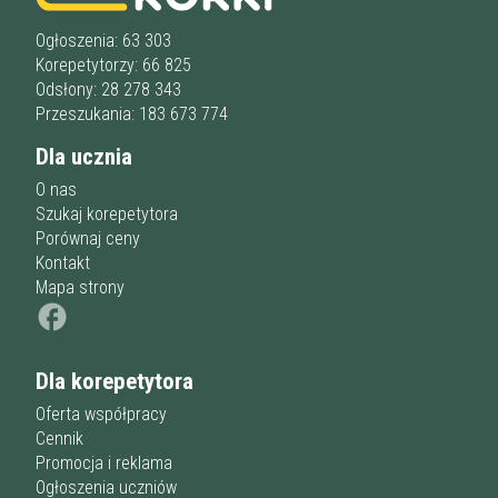
Liceum
u korepetytora
Wykształcenie
Przygotowania do matury
online
Minimum
Ogłoszenia: 63 303
korepetytora
Przygotowania do studiów
Korepetytorzy: 66 825
Studia
Odsłony: 28 278 343
Dorośli
Doświadczenie
Przeszukania: 183 673 774
Minimum
korepetytora
Dla ucznia
O nas
Staż korepetytora
Minimum
lat
Szukaj korepetytora
Porównaj ceny
Kontakt
Mapa strony
Wiek korepetytora
od
do
lat
bez znaczenia
Dla korepetytora
Płeć korepetytora
kobieta
mężczyzna
Oferta współpracy
Cennik
Anuluj
Filtruj
Promocja i reklama
Ogłoszenia uczniów