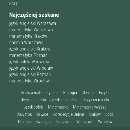
FAQ
Najczęściej szukane
język angielski Warszawa
matematyka Warszawa
matematyka Kraków
chemia Warszawa
język angielski Kraków
matematyka Poznań
język polski Warszawa
język angielski Wrocław
język angielski Poznań
matematyka Wrocław
Analiza matematyczna
Biologia
Chemia
Fizyka
Język angielski
Język hiszpański
Język niemiecki
Język polski
Matematyka
Matematyka wyższa
Białystok
Gliwice
Korepetycje Online
Kraków
Łódź
Poznań
Swarzędz
Szczecin
Warszawa
Wrocław