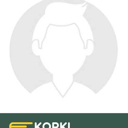
Filtry
Szukaj w promieniu
km
Moja lokalizacja
Maksymalna cena
zł/60min.
darmowa lekcja próbna
kalendarz korepetycji
prace pisemne (pomoc)
Zakres nauczania
Nauczanie przedszkolne
Szkoła podstawowa
Miejsce korepetycji
Gimnazjum
u ucznia