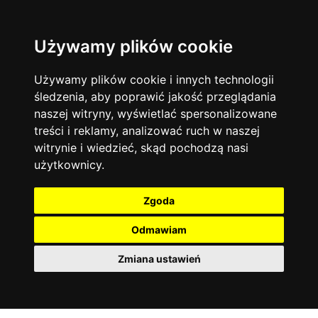
Używamy plików cookie
Filtruj
Język angielski
Warszawa
zakres dni
więcej filtrów
13744
19470
Poniedziałek
Matematyka
Korepetycje
Używamy plików cookie i innych technologii
12928
Wtorek
14836
Online
śledzenia, aby poprawić jakość przeglądania
Środa
Chemia
4886
naszej witryny, wyświetlać spersonalizowane
Czwartek
Kraków
7753
Język niemiecki
4307
treści i reklamy, analizować ruch w naszej
Piątek
Wrocław
6521
witrynie i wiedzieć, skąd pochodzą nasi
Język polski
Sobota
3426
użytkownicy.
Poznań
Niedziela
6395
Fizyka
2640
Łódź
3511
Język francuski
2145
Zgoda
Gdańsk
2075
Odmawiam
Zmiana ustawień