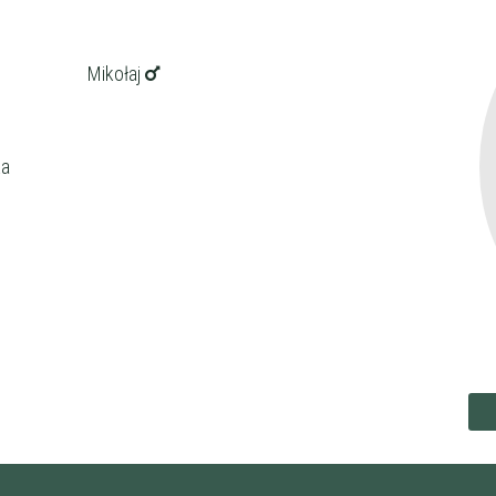
Mikołaj
ka
ena
zł/60min.
darmowa lekcja próbna
kalendarz korepetycji
prace pisemne (pomoc)
korepetytora
Minimum
 korepetytora
Minimum