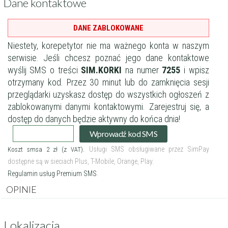
Dane kontaktowe
DANE ZABLOKOWANE
Niestety, korepetytor nie ma ważnego konta w naszym
serwisie.
Jeśli chcesz poznać jego dane kontaktowe
wyślij SMS o treści
SIM.KORKI
na numer
7255
i wpisz
otrzymany kod.
Przez 30 minut lub do zamknięcia sesji
przeglądarki uzyskasz dostęp do wszystkich ogłoszeń z
zablokowanymi danymi kontaktowymi.
Zarejestruj się
, a
dostęp do danych będzie aktywny do końca dnia!
Wprowadź kod SMS
Filtry
Usługi SMS obsługiwane przez SimPay
Koszt smsa 2 zł (z VAT).
dostępne są w sieciach Plus, T-Mobile, Orange, Play.
Regulamin usług Premium SMS
.
Szukaj w promieniu
km
OPINIE
Moja lokalizacja
Lokalizacja