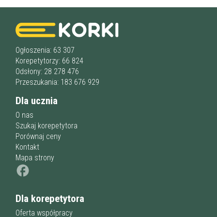
Staż korepetytora
Minimum
lat
Wiek korepetytora
od
do
lat
Ogłoszenia: 63 307
Korepetytorzy: 66 824
bez znaczenia
Odsłony: 28 278 476
Płeć korepetytora
kobieta
Przeszukania: 183 676 929
mężczyzna
Dla ucznia
Anuluj
Filtruj
O nas
Szukaj korepetytora
Porównaj ceny
Kontakt
Mapa strony
Dla korepetytora
Oferta współpracy