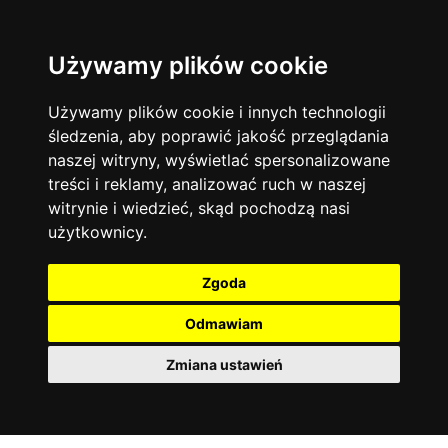
Używamy plików cookie
Filtruj
Język angielski
Warszawa
zakres dni
więcej filtrów
13745
19470
Poniedziałek
Matematyka
Korepetycje
Używamy plików cookie i innych technologii
12927
Wtorek
14836
Online
śledzenia, aby poprawić jakość przeglądania
Środa
Chemia
4886
naszej witryny, wyświetlać spersonalizowane
Czwartek
Kraków
7753
Język niemiecki
4307
treści i reklamy, analizować ruch w naszej
Piątek
Wrocław
6521
witrynie i wiedzieć, skąd pochodzą nasi
Język polski
Sobota
3426
użytkownicy.
Poznań
Niedziela
6395
Fizyka
2640
Łódź
3511
Język francuski
2145
Zgoda
Gdańsk
2075
Odmawiam
Zmiana ustawień