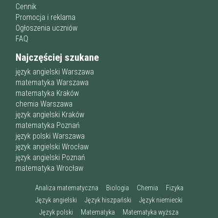
Cennik
Promocja i reklama
Ogłoszenia uczniów
FAQ
Najczęściej szukane
język angielski Warszawa
matematyka Warszawa
matematyka Kraków
chemia Warszawa
język angielski Kraków
matematyka Poznań
język polski Warszawa
język angielski Wrocław
język angielski Poznań
matematyka Wrocław
Analiza matematyczna
Biologia
Chemia
Fizyka
Język angielski
Język hiszpański
Język niemiecki
Język polski
Matematyka
Matematyka wyższa