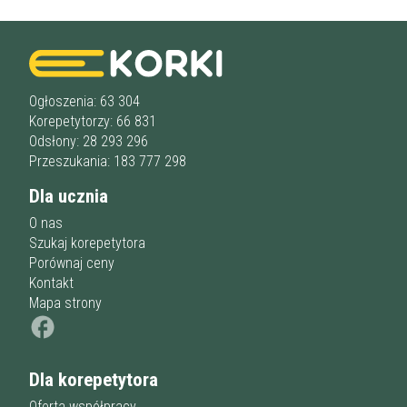
Miejsce korepetycji
Gimnazjum
u ucznia
Liceum
u korepetytora
Wykształcenie
Przygotowania do matury
online
Minimum
korepetytora
Przygotowania do studiów
Studia
Ogłoszenia: 63 304
Korepetytorzy: 66 831
Dorośli
Doświadczenie
Minimum
Odsłony: 28 293 296
korepetytora
Przeszukania: 183 777 298
Dla ucznia
Staż korepetytora
Minimum
lat
O nas
Szukaj korepetytora
Porównaj ceny
Wiek korepetytora
od
do
lat
Kontakt
Mapa strony
bez znaczenia
Płeć korepetytora
kobieta
mężczyzna
Dla korepetytora
Anuluj
Filtruj
Oferta współpracy