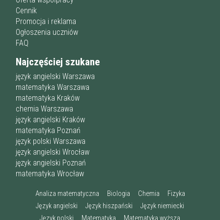
Cennik
Promocja i reklama
Ogłoszenia uczniów
FAQ
Najczęściej szukane
język angielski Warszawa
matematyka Warszawa
matematyka Kraków
chemia Warszawa
język angielski Kraków
matematyka Poznań
język polski Warszawa
język angielski Wrocław
język angielski Poznań
matematyka Wrocław
Analiza matematyczna
Biologia
Chemia
Fizyka
Język angielski
Język hiszpański
Język niemiecki
Język polski
Matematyka
Matematyka wyższa