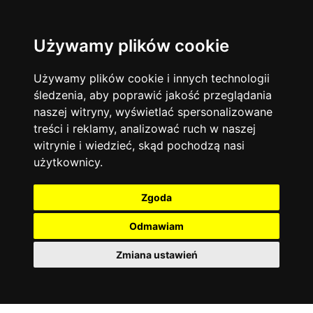
Używamy plików cookie
Filtruj
Język angielski
Warszawa
zakres dni
więcej filtrów
13744
19474
Poniedziałek
Matematyka
Korepetycje
Używamy plików cookie i innych technologii
12928
Wtorek
14837
Online
śledzenia, aby poprawić jakość przeglądania
Środa
Chemia
4886
naszej witryny, wyświetlać spersonalizowane
Czwartek
Kraków
7753
Język niemiecki
4307
treści i reklamy, analizować ruch w naszej
Piątek
Wrocław
6521
witrynie i wiedzieć, skąd pochodzą nasi
Język polski
Sobota
3426
użytkownicy.
Poznań
Niedziela
6395
Fizyka
2640
Łódź
3512
Język francuski
2145
Zgoda
Gdańsk
2075
Odmawiam
Zmiana ustawień