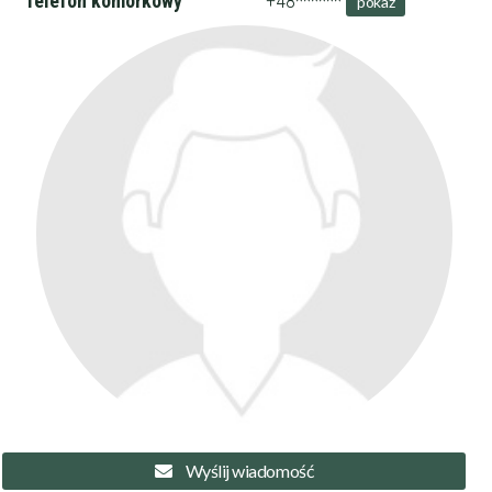
Telefon komórkowy
+48******
pokaż
Filtry
Szukaj w promieniu
km
Moja lokalizacja
Maksymalna cena
zł/60min.
darmowa lekcja próbna
kalendarz korepetycji
prace pisemne (pomoc)
Zakres nauczania
Nauczanie przedszkolne
Wyślij wiadomość
Szkoła podstawowa