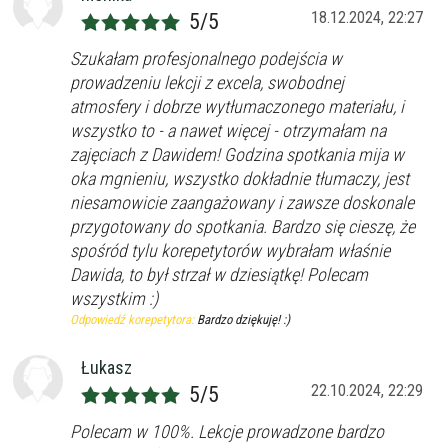
18.12.2024, 22:27
5/5
Filtry
Szukałam profesjonalnego podejścia w
prowadzeniu lekcji z excela, swobodnej
Szukaj w promieniu
km
atmosfery i dobrze wytłumaczonego materiału, i
Moja lokalizacja
wszystko to - a nawet więcej - otrzymałam na
zajęciach z Dawidem! Godzina spotkania mija w
oka mgnieniu, wszystko dokładnie tłumaczy, jest
Maksymalna cena
zł/60min.
niesamowicie zaangażowany i zawsze doskonale
przygotowany do spotkania. Bardzo się cieszę, że
spośród tylu korepetytorów wybrałam właśnie
darmowa lekcja próbna
Dawida, to był strzał w dziesiątkę! Polecam
kalendarz korepetycji
prace pisemne (pomoc)
wszystkim :)
Odpowiedź korepetytora:
Bardzo dziękuję! :)
Zakres nauczania
Nauczanie przedszkolne
Łukasz
Szkoła podstawowa
22.10.2024, 22:29
5/5
Miejsce korepetycji
Gimnazjum
u ucznia
Polecam w 100%. Lekcje prowadzone bardzo
Liceum
u korepetytora