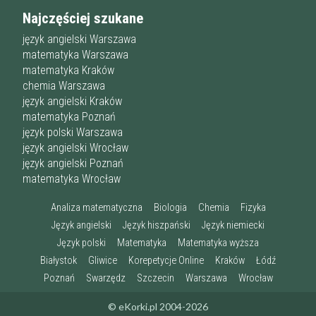
Najczęściej szukane
język angielski Warszawa
matematyka Warszawa
matematyka Kraków
chemia Warszawa
język angielski Kraków
matematyka Poznań
język polski Warszawa
język angielski Wrocław
język angielski Poznań
matematyka Wrocław
Analiza matematyczna
Biologia
Chemia
Fizyka
Język angielski
Język hiszpański
Język niemiecki
Język polski
Matematyka
Matematyka wyższa
Białystok
Gliwice
Korepetycje Online
Kraków
Łódź
Poznań
Swarzędz
Szczecin
Warszawa
Wrocław
© eKorki.pl 2004-2026