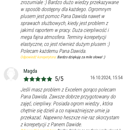
Wykształcenie
zrozumiale :) Bardzo dużo wiedzy przekazywane
Przygotowania do matury
online
Minimum
korepetytora
w sposób dostępny dla każdego. Ogromnym
Przygotowania do studiów
plusem jest pomoc Pana Dawida nawet w
Studia
sprawach służbowych, kiedy jest problem z
Dorośli
Doświadczenie
jakimś raportem w pracy. Duża cierpliwość i
Minimum
korepetytora
mega fajna atmosfera. Terminy korepetycji
elastyczne, co jest również dużym plusem :)
Polecam każdemu Pana Dawida.
Staż korepetytora
Minimum
lat
Odpowiedź korepetytora:
Bardzo dziękuję za miłe słowa! :)
Magda
Wiek korepetytora
od
do
lat
16.10.2024, 15:54
5/5
Jeśli masz problem z Excelem gorąco polecam
bez znaczenia
Płeć korepetytora
Pana Dawida. Zawsze dobrze przygotowany do
kobieta
mężczyzna
zajęć, cierpliwy. Posiada ogrom wiedzy , która
chętnie się dzieli a co najważniejsze umie ja
Anuluj
Filtruj
przekazać. Napewno heszxze nie raz skorzystam
z korepetycji z Panem Dawide.