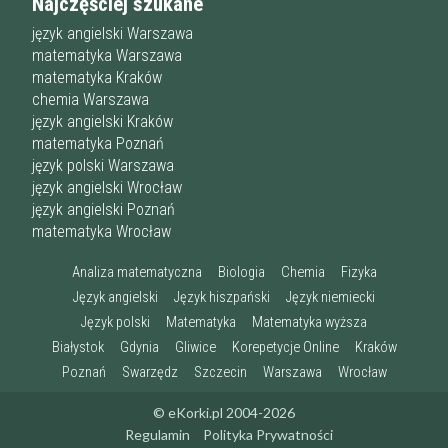
Najczęściej szukane
język angielski Warszawa
matematyka Warszawa
matematyka Kraków
chemia Warszawa
język angielski Kraków
matematyka Poznań
język polski Warszawa
język angielski Wrocław
język angielski Poznań
matematyka Wrocław
Analiza matematyczna
Biologia
Chemia
Fizyka
Język angielski
Język hiszpański
Język niemiecki
Język polski
Matematyka
Matematyka wyższa
Białystok
Gdynia
Gliwice
Korepetycje Online
Kraków
Poznań
Swarzędz
Szczecin
Warszawa
Wrocław
© eKorki.pl 2004-2026
Regulamin
Polityka Prywatności