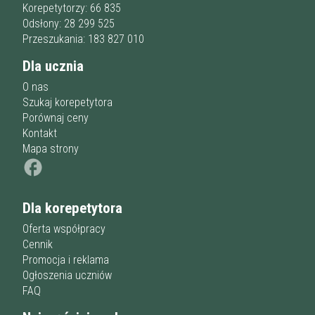
Przygotowania do matury
online
Minimum
Korepetytorzy: 66 835
korepetytora
Przygotowania do studiów
Odsłony: 28 299 525
Studia
Przeszukania: 183 827 010
Dorośli
Doświadczenie
Minimum
Dla ucznia
korepetytora
O nas
Szukaj korepetytora
Staż korepetytora
Porównaj ceny
Minimum
lat
Kontakt
Mapa strony
Wiek korepetytora
od
do
lat
Dla korepetytora
bez znaczenia
Płeć korepetytora
kobieta
Oferta współpracy
mężczyzna
Cennik
Promocja i reklama
Anuluj
Filtruj
Ogłoszenia uczniów
FAQ