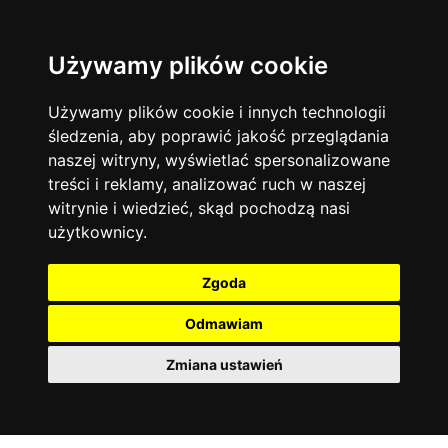
Używamy plików cookie
Filtruj
Język angielski
Warszawa
zakres dni
więcej filtrów
13744
19476
Poniedziałek
Matematyka
Korepetycje
Używamy plików cookie i innych technologii
12928
Wtorek
14837
Online
śledzenia, aby poprawić jakość przeglądania
Środa
Chemia
4886
naszej witryny, wyświetlać spersonalizowane
Czwartek
Kraków
7753
Język niemiecki
4307
treści i reklamy, analizować ruch w naszej
Piątek
Wrocław
6521
witrynie i wiedzieć, skąd pochodzą nasi
Język polski
Sobota
3426
użytkownicy.
Poznań
Niedziela
6396
Fizyka
2640
Łódź
3513
Język francuski
2145
Zgoda
Gdańsk
2075
Odmawiam
Zmiana ustawień