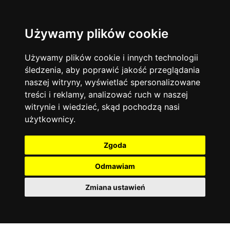
Używamy plików cookie
Filtruj
Język angielski
Warszawa
zakres dni
więcej filtrów
13744
19473
Poniedziałek
Matematyka
Korepetycje
Używamy plików cookie i innych technologii
12928
Wtorek
14837
Online
śledzenia, aby poprawić jakość przeglądania
Środa
Chemia
4886
naszej witryny, wyświetlać spersonalizowane
Czwartek
Kraków
7753
Język niemiecki
4307
treści i reklamy, analizować ruch w naszej
Piątek
Wrocław
6521
witrynie i wiedzieć, skąd pochodzą nasi
Język polski
Sobota
3426
użytkownicy.
Poznań
Niedziela
6395
Fizyka
2640
Łódź
3512
Język francuski
2145
Zgoda
Gdańsk
2075
Odmawiam
Zmiana ustawień