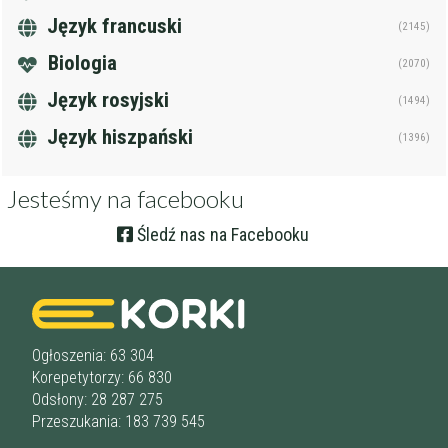
Język francuski
(2145)
Biologia
(2070)
Język rosyjski
(1494)
Język hiszpański
(1396)
Jesteśmy na facebooku
Śledź nas na Facebooku
Ogłoszenia: 63 304
Korepetytorzy: 66 830
Odsłony: 28 287 275
Przeszukania: 183 739 545