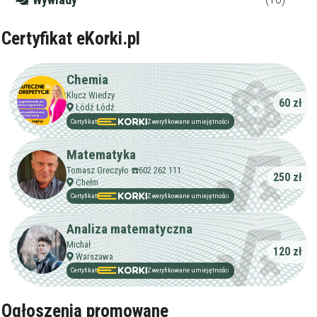
Certyfikat eKorki.pl
Chemia
Klucz Wiedzy
60 zł
Łódź Łódź
Certyfikat
Zweryfikowane umiejętności
Matematyka
Tomasz Greczyło ☎️602 262 111
250 zł
Chełm
Certyfikat
Zweryfikowane umiejętności
Analiza matematyczna
Michał
120 zł
Warszawa
Certyfikat
Zweryfikowane umiejętności
Ogłoszenia promowane