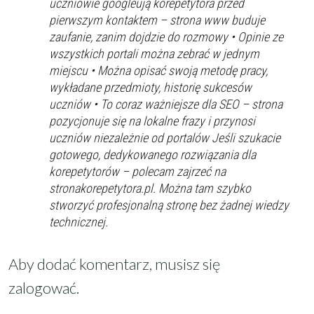
uczniowie googleują korepetytora przed
Studia
pierwszym kontaktem – strona www buduje
Dorośli
Doświadczenie
Minimum
zaufanie, zanim dojdzie do rozmowy • Opinie ze
korepetytora
wszystkich portali można zebrać w jednym
miejscu • Można opisać swoją metodę pracy,
wykładane przedmioty, historię sukcesów
Staż korepetytora
Minimum
lat
uczniów • To coraz ważniejsze dla SEO – strona
pozycjonuje się na lokalne frazy i przynosi
uczniów niezależnie od portalów Jeśli szukacie
Wiek korepetytora
od
do
lat
gotowego, dedykowanego rozwiązania dla
korepetytorów – polecam zajrzeć na
bez znaczenia
stronakorepetytora.pl. Można tam szybko
Płeć korepetytora
kobieta
stworzyć profesjonalną stronę bez żadnej wiedzy
mężczyzna
technicznej.
Anuluj
Filtruj
Aby dodać komentarz, musisz się
zalogować
.