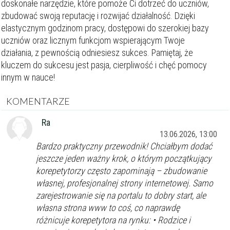
doskonałe narzędzie, które pomoże Ci dotrzeć do uczniów,
zbudować swoją reputację i rozwijać działalność. Dzięki
Szukaj w promieniu
km
elastycznym godzinom pracy, dostępowi do szerokiej bazy
Moja lokalizacja
uczniów oraz licznym funkcjom wspierającym Twoje
działania, z pewnością odniesiesz sukces. Pamiętaj, że
kluczem do sukcesu jest pasja, cierpliwość i chęć pomocy
Maksymalna cena
zł/60min.
innym w nauce!
KOMENTARZE
darmowa lekcja próbna
kalendarz korepetycji
Ra
prace pisemne (pomoc)
13.06.2026, 13:00
Bardzo praktyczny przewodnik! Chciałbym dodać
Zakres nauczania
jeszcze jeden ważny krok, o którym początkujący
Nauczanie przedszkolne
korepetytorzy często zapominają – zbudowanie
Szkoła podstawowa
Miejsce korepetycji
własnej, profesjonalnej strony internetowej. Samo
Gimnazjum
u ucznia
zarejestrowanie się na portalu to dobry start, ale
Liceum
u korepetytora
Wykształcenie
własna strona www to coś, co naprawdę
Przygotowania do matury
online
Minimum
korepetytora
różnicuje korepetytora na rynku: • Rodzice i
Przygotowania do studiów