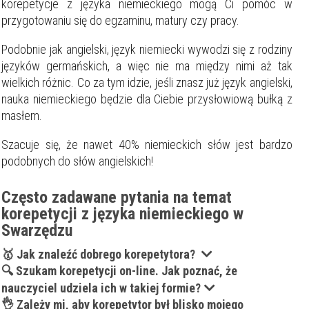
korepetycje z języka niemieckiego mogą Ci pomóc w
Filtry
przygotowaniu się do egzaminu, matury czy pracy.
Podobnie jak angielski, język niemiecki wywodzi się z rodziny
Szukaj w promieniu
km
języków germańskich, a więc nie ma między nimi aż tak
Moja lokalizacja
wielkich różnic. Co za tym idzie, jeśli znasz już język angielski,
nauka niemieckiego będzie dla Ciebie przysłowiową bułką z
masłem.
Maksymalna cena
zł/60min.
Szacuje się, że nawet 40% niemieckich słów jest bardzo
podobnych do słów angielskich!
darmowa lekcja próbna
kalendarz korepetycji
prace pisemne (pomoc)
Często zadawane pytania na temat
native speaker
korepetycji z języka niemieckiego w
Swarzędzu
Zakres nauczania
Nauczanie przedszkolne
🥇 Jak znaleźć dobrego korepetytora?
Szkoła podstawowa
🔍 Szukam korepetycji on-line. Jak poznać, że
Miejsce korepetycji
Gimnazjum
nauczyciel udziela ich w takiej formie?
u ucznia
Liceum
👌 Zależy mi, aby korepetytor był blisko mojego
u korepetytora