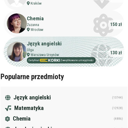
Kraków
Chemia
150 zł
Zuzanna
Wrocław
Język angielski
Olga
130 zł
Warszawa Ursynów
Certyfikat
Zweryfikowane umiejętności
Popularne przedmioty
Język angielski
(13744)
Matematyka
(12928)
Chemia
(4886)