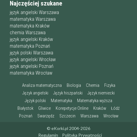
Najczęściej szukane
język angielski Warszawa
matematyka Warszawa
matematyka Kraków
chemia Warszawa
język angielski Kraków
matematyka Poznań
język polski Warszawa
język angielski Wrocław
język angielski Poznań
matematyka Wrocław
Analiza matematyczna
Biologia
Chemia
Fizyka
Język angielski
Język hiszpański
Język niemiecki
Język polski
Matematyka
Matematyka wyższa
Białystok
Gliwice
Korepetycje Online
Kraków
Łódź
Poznań
Swarzędz
Szczecin
Warszawa
Wrocław
© eKorki.pl 2004-2026
Regulamin
Polityka Prywatności