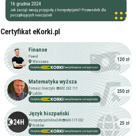
16 grudnia 2024
Jak zacząć swoją przygodę z korepetycjami? Przewodnik dla
początkujących nauczycieli
Certyfikat eKorki.pl
Finanse
Paweł
120 zł
Warszawa
Certyfikat
Zweryfikowane umiejętności
Matematyka wyższa
Tomasz Greczyło ☎️602 262 111
250 zł
Lublin
Certyfikat
Zweryfikowane umiejętności
Język hiszpański
KorepetycjeOnline24h☎️660-177-552
25 zł
Kraków
Certyfikat
Zweryfikowane umiejętności