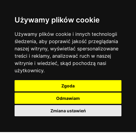
Używamy plików cookie
Filtruj
Język angielski
Warszawa
zakres dni
więcej filtrów
13744
19470
Poniedziałek
Matematyka
Korepetycje
Używamy plików cookie i innych technologii
12928
Wtorek
14836
Online
śledzenia, aby poprawić jakość przeglądania
Środa
Chemia
4886
naszej witryny, wyświetlać spersonalizowane
Czwartek
Kraków
7753
Język niemiecki
4307
treści i reklamy, analizować ruch w naszej
Piątek
Wrocław
6521
witrynie i wiedzieć, skąd pochodzą nasi
Język polski
Sobota
3426
użytkownicy.
Poznań
Niedziela
6395
Fizyka
2640
Łódź
3511
Język francuski
2145
Zgoda
Gdańsk
2075
Odmawiam
Zmiana ustawień