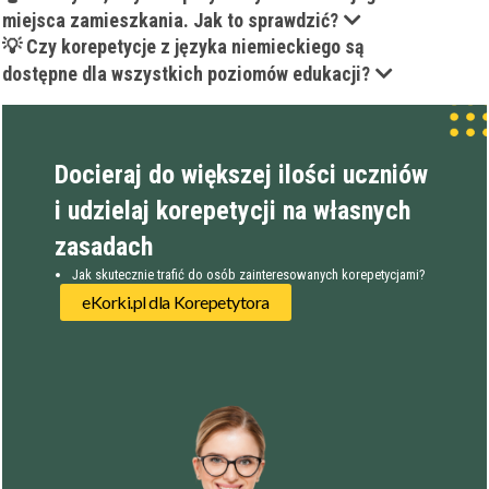
Wykształcenie
Przygotowania do matury
miejsca zamieszkania. Jak to sprawdzić?
online
Minimum
korepetytora
Przygotowania do studiów
💡 Czy korepetycje z języka niemieckiego są
Studia
dostępne dla wszystkich poziomów edukacji?
Dorośli
Doświadczenie
Minimum
korepetytora
Docieraj do większej ilości uczniów
Staż korepetytora
Minimum
lat
i udzielaj korepetycji na własnych
zasadach
Wiek korepetytora
Jak skutecznie trafić do osób zainteresowanych korepetycjami?
od
do
lat
eKorki.pl dla Korepetytora
bez znaczenia
Płeć korepetytora
kobieta
mężczyzna
Anuluj
Filtruj