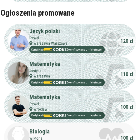
Ogłoszenia promowane
Język polski
Paweł
120 zł
Warszawa Warszawa
Certyfikat
Zweryfikowane umiejętności
Matematyka
Justyna
110 zł
Warszawa
Certyfikat
Zweryfikowane umiejętności
Matematyka
Paweł
100 zł
Wrocław
Certyfikat
Zweryfikowane umiejętności
Biologia
100 zł
Wiktoria