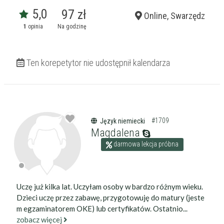
5,0
97 zł
Online, Swarzędz
1
opinia
Na godzinę
Ten korepetytor nie udostępnił kalendarza
#1709
Język niemiecki
Magdalena
darmowa lekcja próbna
Uczę już kilka lat. Uczyłam osoby w bardzo różnym wieku.
Dzieci uczę przez zabawę, przygotowuję do matury (jeste
m egzaminatorem OKE) lub certyfikatów. Ostatnio...
zobacz więcej