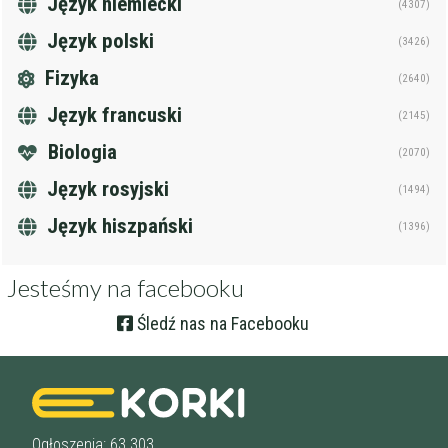
Język niemiecki
(4307)
Język polski
(3426)
Fizyka
(2640)
Język francuski
(2145)
Biologia
(2070)
Język rosyjski
(1494)
Język hiszpański
(1396)
Jesteśmy na facebooku
Śledź nas na Facebooku
Ogłoszenia: 63 303