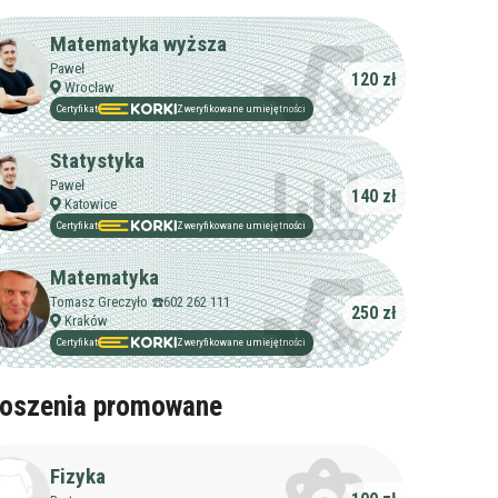
Matematyka wyższa
Paweł
120 zł
Wrocław
Certyfikat
Zweryfikowane umiejętności
Statystyka
Paweł
140 zł
Katowice
Certyfikat
Zweryfikowane umiejętności
Matematyka
Tomasz Greczyło ☎️602 262 111
250 zł
Kraków
Certyfikat
Zweryfikowane umiejętności
oszenia promowane
Fizyka