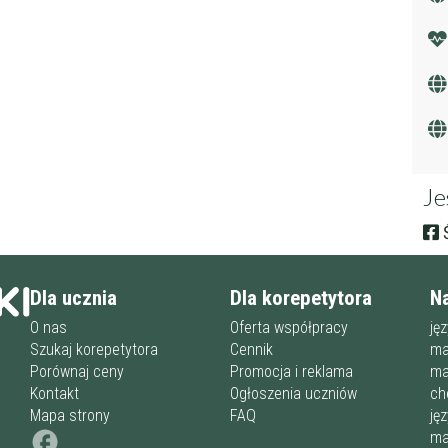
Je
Ś
Dla ucznia
Dla korepetytora
N
O nas
Oferta współpracy
ję
Szukaj korepetytora
Cennik
ma
Porównaj ceny
Promocja i reklama
ma
Kontakt
Ogłoszenia uczniów
ch
Mapa strony
FAQ
ję
ma