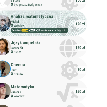
100 zł
Bartosz
Bydgoszcz Bydgoszcz
Analiza matematyczna
Michał
120 zł
Wrocław
Certyfikat
Zweryfikowane umiejętności
Język angielski
120 zł
Joanna
Kielce
Chemia
80 zł
Piotr
żczyzna
Kraków
j
Filtruj
Matematyka
150 zł
Zuzanna
Wrocław