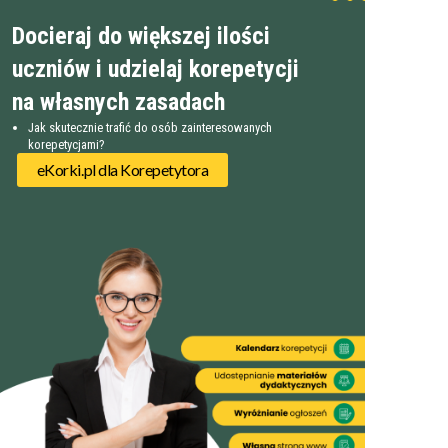
Docieraj do większej ilości
uczniów i udzielaj korepetycji
na własnych zasadach
Jak skutecznie trafić do osób zainteresowanych
korepetycjami?
eKorki.pl dla Korepetytora