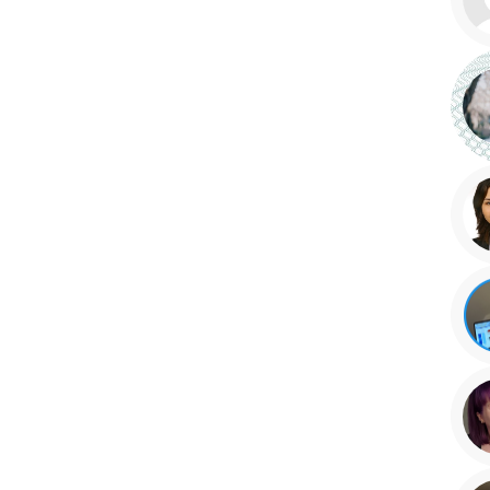
korepetytora
Minimum
 korepetytora
Minimum
ora
Minimum
lat
ora
od
do
lat
ora
bez znaczenia
kobieta
mę
Anulu