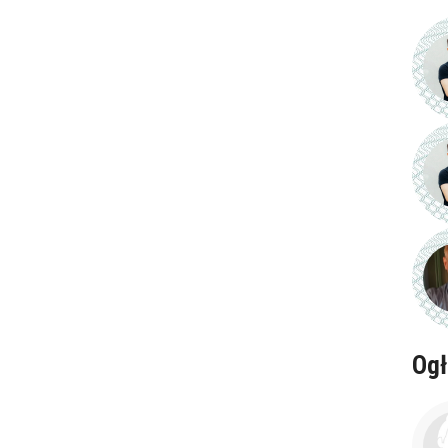
ena
zł/60min.
Ogł
darmowa lekcja próbna
kalendarz korepetycji
prace pisemne (pomoc)