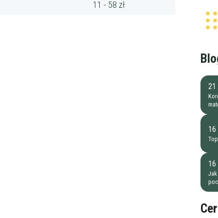
11 - 58 zł
Blo
21 
Kore
mat
16
Top
16
Jak
poc
Cer