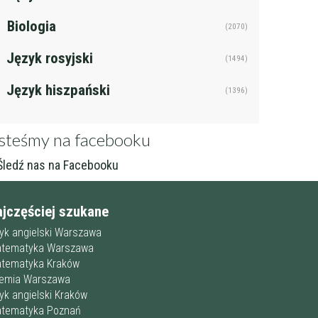
Biologia
(2070)
Język rosyjski
(1494)
Język hiszpański
(1396)
steśmy na facebooku
ledź nas na Facebooku
ajczęściej szukane
zyk angielski Warszawa
tematyka Warszawa
tematyka Kraków
emia Warszawa
zyk angielski Kraków
tematyka Poznań