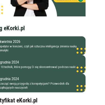
g eKorki.pl
kwietnia 2026
petytor w kieszeni, czyli jak sztuczna inteligencja zmienia naukę
ematyki
 grudnia 2024
 10 technik, które pomogą Ci się skoncentrować podczas nauki
 grudnia 2024
 zacząć swoją przygodę z korepetycjami? Przewodnik dla
zątkujących nauczycieli
tyfikat eKorki.pl