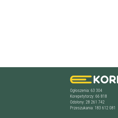
Ogłoszenia: 63 304
Korepetytorzy: 66 818
Odsłony: 28 261 742
Przeszukania: 183 612 081