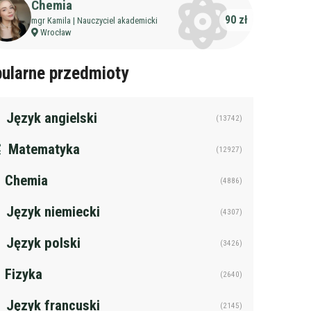
Chemia
90 zł
mgr Kamila | Nauczyciel akademicki
Wrocław
ularne przedmioty
Język angielski
(13742)
Matematyka
(12927)
Chemia
(4886)
Język niemiecki
(4307)
Język polski
(3426)
Fizyka
(2640)
Język francuski
(2145)