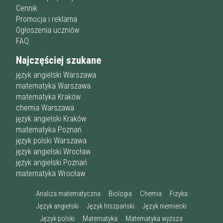
Cennik
Promocja i reklama
Ogłoszenia uczniów
FAQ
Najczęściej szukane
język angielski Warszawa
matematyka Warszawa
matematyka Kraków
chemia Warszawa
język angielski Kraków
matematyka Poznań
język polski Warszawa
język angielski Wrocław
język angielski Poznań
matematyka Wrocław
Analiza matematyczna
Biologia
Chemia
Fizyka
Język angielski
Język hiszpański
Język niemiecki
Język polski
Matematyka
Matematyka wyższa