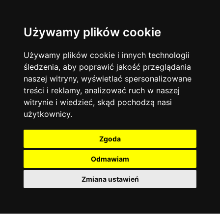
Używamy plików cookie
Filtruj
Język angielski
Warszawa
zakres dni
więcej filtrów
13744
19475
Poniedziałek
Matematyka
Korepetycje
Używamy plików cookie i innych technologii
12928
Wtorek
14837
Online
śledzenia, aby poprawić jakość przeglądania
Środa
Chemia
4886
naszej witryny, wyświetlać spersonalizowane
Czwartek
Kraków
7753
Język niemiecki
4307
treści i reklamy, analizować ruch w naszej
Piątek
Wrocław
6521
witrynie i wiedzieć, skąd pochodzą nasi
Język polski
Sobota
3426
użytkownicy.
Poznań
Niedziela
6396
Fizyka
2640
Łódź
3513
Język francuski
2145
Zgoda
Gdańsk
2075
Odmawiam
Zmiana ustawień