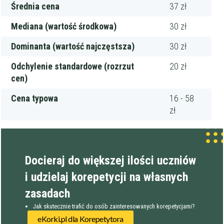
Średnia cena
37 zł
Mediana (wartość środkowa)
30 zł
Dominanta (wartość najczęstsza)
30 zł
Odchylenie standardowe (rozrzut
20 zł
cen)
Cena typowa
16 - 58
zł
Docieraj do większej ilości uczniów
i udzielaj korepetycji na własnych
zasadach
Jak skutecznie trafić do osób zainteresowanych korepetycjami?
eKorki.pl dla Korepetytora