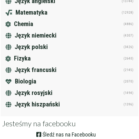
Język angielski
(13744)
Matematyka
(12928)
Chemia
(4886)
Język niemiecki
(4307)
Język polski
(3426)
Fizyka
(2640)
Język francuski
(2145)
Biologia
(2070)
Język rosyjski
(1494)
Język hiszpański
(1396)
Jesteśmy na facebooku
Śledź nas na Facebooku