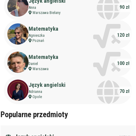
Język angielski
Staż korepetytora
Minimum
lat
90 zł
Anna
Warszawa Bielany
Wiek korepetytora
od
do
lat
Matematyka
120 zł
Agnieszka
Poznań
bez znaczenia
Płeć korepetytora
kobieta
mężczyzna
Matematyka
100 zł
Daniel
Warszawa
Anuluj
Filtruj
Język angielski
70 zł
Adrianna
Opole
Popularne przedmioty