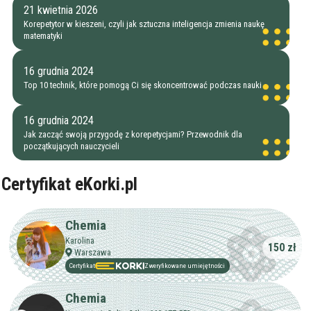
21 kwietnia 2026
Korepetytor w kieszeni, czyli jak sztuczna inteligencja zmienia naukę
matematyki
16 grudnia 2024
Top 10 technik, które pomogą Ci się skoncentrować podczas nauki
16 grudnia 2024
Jak zacząć swoją przygodę z korepetycjami? Przewodnik dla
początkujących nauczycieli
Certyfikat eKorki.pl
Filtry
Chemia
Karolina
Szukaj w promieniu
km
150 zł
Warszawa
Moja lokalizacja
Certyfikat
Zweryfikowane umiejętności
Chemia