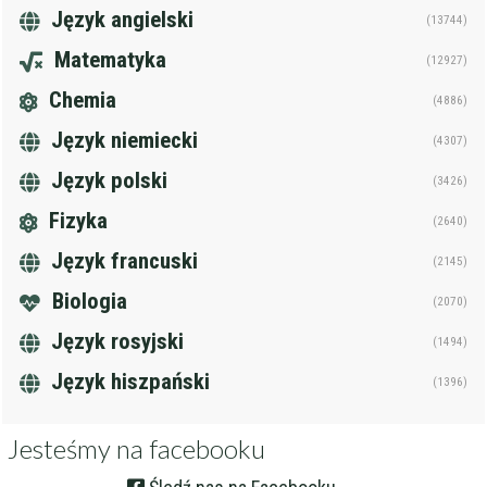
Język angielski
(13744)
Matematyka
(12927)
Chemia
(4886)
Język niemiecki
(4307)
Język polski
(3426)
Fizyka
(2640)
Język francuski
(2145)
Biologia
(2070)
Język rosyjski
(1494)
Język hiszpański
(1396)
Jesteśmy na facebooku