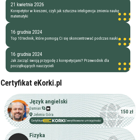
21 kwietnia 2026
Korepetytor w kieszeni, czyli jak sztuczna inteligencja zmienia naukę
matematyki
16 grudnia 2024
Top 10 technik, które pomogą Ci się skoncentrować podczas nauki
16 grudnia 2024
Jak zacząć swoją przygodę z korepetycjami? Przewodnik dla
początkujących nauczycieli
Certyfikat eKorki.pl
Filtry
Język angielski
Damian
150 zł
Szukaj w promieniu
km
Jelenia Góra
Certyfikat
Zweryfikowane umiejętności
Moja lokalizacja
Fizyka