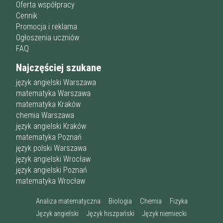
Oferta współpracy
Cennik
Promocja i reklama
Ogłoszenia uczniów
FAQ
Najczęściej szukane
język angielski Warszawa
matematyka Warszawa
matematyka Kraków
chemia Warszawa
język angielski Kraków
matematyka Poznań
język polski Warszawa
język angielski Wrocław
język angielski Poznań
matematyka Wrocław
Analiza matematyczna
Biologia
Chemia
Fizyka
Język angielski
Język hiszpański
Język niemiecki