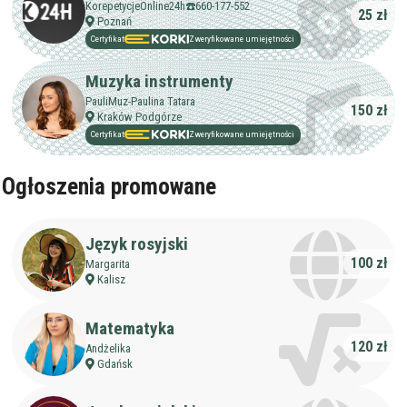
KorepetycjeOnline24h☎️660-177-552
Maksymalna cena
25 zł
zł/60min.
Poznań
Certyfikat
Zweryfikowane umiejętności
darmowa lekcja próbna
Muzyka instrumenty
kalendarz korepetycji
prace pisemne (pomoc)
PauliMuz-Paulina Tatara
150 zł
native speaker
Kraków Podgórze
Certyfikat
Zweryfikowane umiejętności
Zakres nauczania
Ogłoszenia promowane
Nauczanie przedszkolne
Szkoła podstawowa
Miejsce korepetycji
Gimnazjum
u ucznia
Język rosyjski
Liceum
u korepetytora
100 zł
Margarita
Wykształcenie
Przygotowania do matury
online
Minimum
Kalisz
korepetytora
Przygotowania do studiów
Studia
Matematyka
Dorośli
Doświadczenie
120 zł
Andżelika
Minimum
korepetytora
Gdańsk