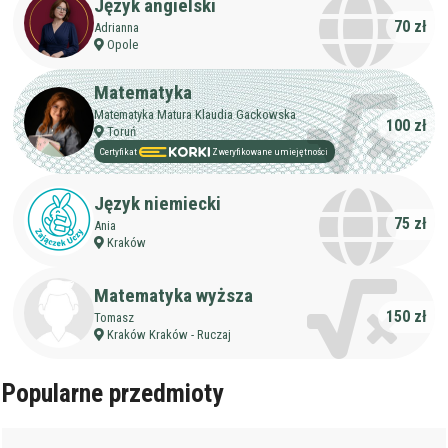
Język angielski
Staż korepetytora
Minimum
lat
70 zł
Adrianna
Opole
Wiek korepetytora
Matematyka
od
do
lat
Matematyka Matura Klaudia Gackowska
100 zł
Toruń
Certyfikat
Zweryfikowane umiejętności
bez znaczenia
Płeć korepetytora
kobieta
mężczyzna
Język niemiecki
75 zł
Ania
Anuluj
Filtruj
Kraków
Matematyka wyższa
150 zł
Tomasz
Kraków Kraków - Ruczaj
Popularne przedmioty