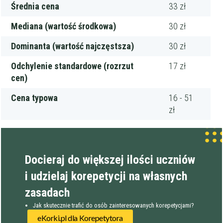
Średnia cena
33 zł
Mediana (wartość środkowa)
30 zł
Dominanta (wartość najczęstsza)
30 zł
Odchylenie standardowe (rozrzut
17 zł
cen)
Cena typowa
16 - 51
zł
Docieraj do większej ilości uczniów
i udzielaj korepetycji na własnych
zasadach
Jak skutecznie trafić do osób zainteresowanych korepetycjami?
eKorki.pl dla Korepetytora