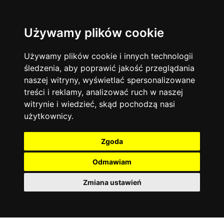
Używamy plików cookie
Filtruj
Język angielski
Warszawa
zakres dni
więcej filtrów
13744
19470
Poniedziałek
Matematyka
Korepetycje
Używamy plików cookie i innych technologii
12927
Wtorek
14835
Online
śledzenia, aby poprawić jakość przeglądania
Środa
Chemia
4886
naszej witryny, wyświetlać spersonalizowane
Czwartek
Kraków
7753
Język niemiecki
4307
treści i reklamy, analizować ruch w naszej
Piątek
Wrocław
6521
witrynie i wiedzieć, skąd pochodzą nasi
Język polski
Sobota
3426
użytkownicy.
Poznań
Niedziela
6394
Fizyka
2640
Łódź
3511
Język francuski
2145
Zgoda
Gdańsk
2075
Odmawiam
Zmiana ustawień