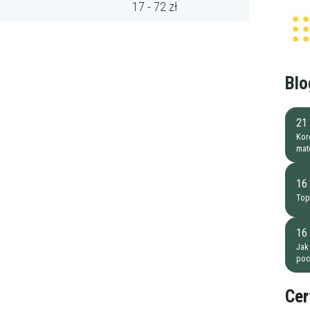
17 - 72 zł
Blo
21 
Kore
mat
16
Top
16
Jak
poc
Cer