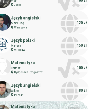
100 zł
Piotr
Jasło
Język angielski
120 zł
MACIEJ
Warszawa
Język polski
150 zł
Mariusz
Wrocław
Matematyka
100 zł
Bartosz
Bydgoszcz Bydgoszcz
żczyzna
Język angielski
j
Filtruj
80 zł
Wiktor
Poznań
Matematyka