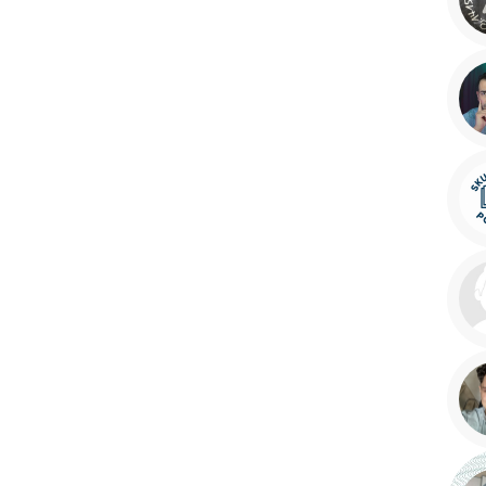
korepetytora
Minimum
 korepetytora
Minimum
ora
Minimum
lat
ora
od
do
lat
ora
bez znaczenia
kobieta
mę
Anulu