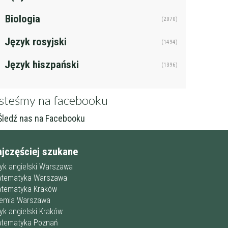
Biologia
(2070)
Język rosyjski
(1494)
Język hiszpański
(1396)
steśmy na facebooku
ledź nas na Facebooku
ajczęściej szukane
zyk angielski Warszawa
tematyka Warszawa
tematyka Kraków
emia Warszawa
zyk angielski Kraków
tematyka Poznań