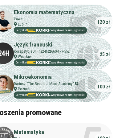
Ekonomia matematyczna
Paweł
120 zł
Lublin
Certyfikat
Zweryfikowane umiejętności
Język francuski
KorepetycjeOnline24h☎️660-177-552
25 zł
Wrocław
Certyfikat
Zweryfikowane umiejętności
Mikroekonomia
Dariusz "The Beautiful Mind Academy"
100 zł
Poznań
Certyfikat
Zweryfikowane umiejętności
oszenia promowane
Matematyka