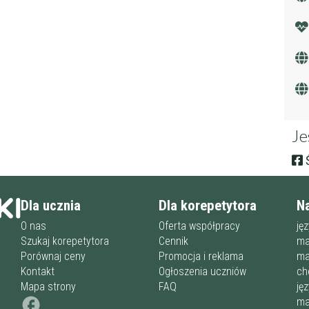
Je
Ś
Dla ucznia
Dla korepetytora
N
O nas
Oferta współpracy
ję
Szukaj korepetytora
Cennik
ma
Porównaj ceny
Promocja i reklama
ma
Kontakt
Ogłoszenia uczniów
ch
Mapa strony
FAQ
ję
ma