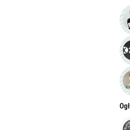
ena
zł/60min.
Ogł
darmowa lekcja próbna
kalendarz korepetycji
prace pisemne (pomoc)