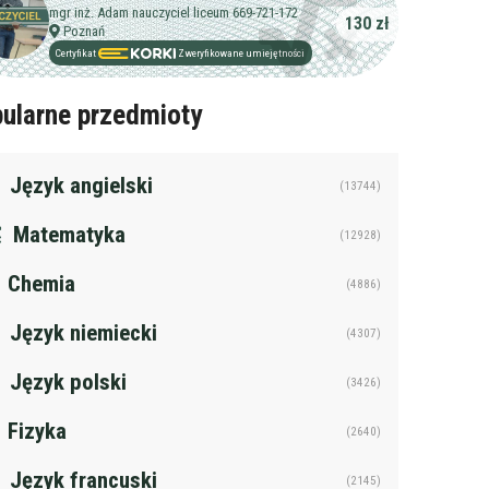
mgr inż. Adam nauczyciel liceum 669-721-172
130 zł
Poznań
Certyfikat
Zweryfikowane umiejętności
ularne przedmioty
Język angielski
(13744)
Matematyka
(12928)
Chemia
(4886)
Język niemiecki
(4307)
Język polski
(3426)
Fizyka
(2640)
Język francuski
(2145)