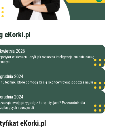
g eKorki.pl
kwietnia 2026
petytor w kieszeni, czyli jak sztuczna inteligencja zmienia naukę
ematyki
 grudnia 2024
 10 technik, które pomogą Ci się skoncentrować podczas nauki
 grudnia 2024
 zacząć swoją przygodę z korepetycjami? Przewodnik dla
zątkujących nauczycieli
tyfikat eKorki.pl