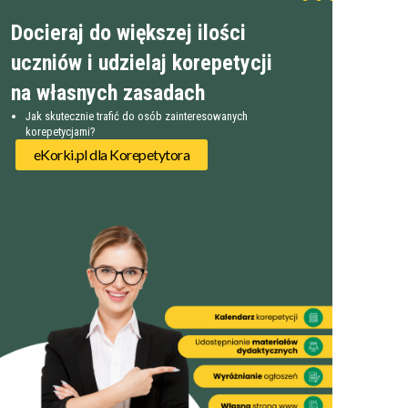
Docieraj do większej ilości
uczniów i udzielaj korepetycji
na własnych zasadach
Jak skutecznie trafić do osób zainteresowanych
korepetycjami?
eKorki.pl dla Korepetytora