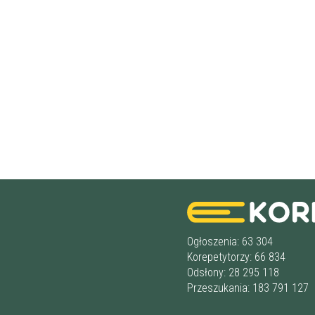
Ogłoszenia: 63 304
Korepetytorzy: 66 834
Odsłony: 28 295 118
Przeszukania: 183 791 127