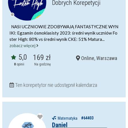
Dobrych Korepetycji
NASI UCZNIOWIE ZDOBYWAJĄ FANTASTYCZNE WYN
IKI: Egzamin ósmoklasisty 2023: średni wynik uczniów Fo
ster High: 80% vs średni wynik CKE: 51% Matura...
zobacz więcej
5,0
169 zł
Online, Warszawa
8
opinii
Na godzinę
Ten korepetytor nie udostępnił kalendarza
#64403
Matematyka
Daniel