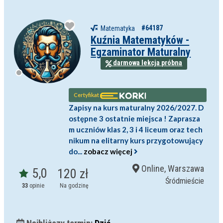
#64187
Matematyka
Kuźnia Matematyków -
Egzaminator Maturalny
darmowa lekcja próbna
Certyfikat
Zapisy na kurs maturalny 2026/2027. D
ostępne 3 ostatnie miejsca ! Zaprasza
m uczniów klas 2, 3 i 4 liceum oraz tech
nikum na elitarny kurs przygotowujący
do...
zobacz więcej
Online, Warszawa
5,0
120 zł
Śródmieście
33
opinie
Na godzinę