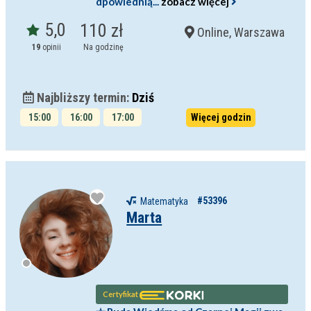
dpowiednią...
zobacz więcej
5,0
110 zł
Online, Warszawa
19
opinii
Na godzinę
Najbliższy termin:
Dziś
15:00
16:00
17:00
Więcej godzin
18:00
#53396
Matematyka
Marta
Certyfikat