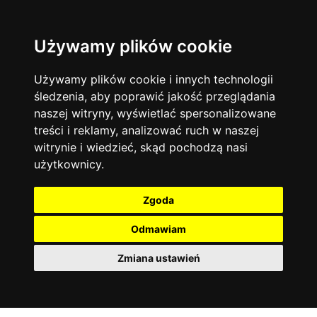
Używamy plików cookie
Filtruj
Język angielski
Warszawa
zakres dni
więcej filtrów
13744
19470
Poniedziałek
Matematyka
Korepetycje
Używamy plików cookie i innych technologii
12928
Wtorek
14836
Online
śledzenia, aby poprawić jakość przeglądania
Środa
Chemia
4886
naszej witryny, wyświetlać spersonalizowane
Czwartek
Kraków
7753
Język niemiecki
4307
treści i reklamy, analizować ruch w naszej
Piątek
Wrocław
6521
witrynie i wiedzieć, skąd pochodzą nasi
Język polski
Sobota
3426
użytkownicy.
Poznań
Niedziela
6395
Fizyka
2640
Łódź
3511
Język francuski
2145
Zgoda
Gdańsk
2075
Odmawiam
Zmiana ustawień