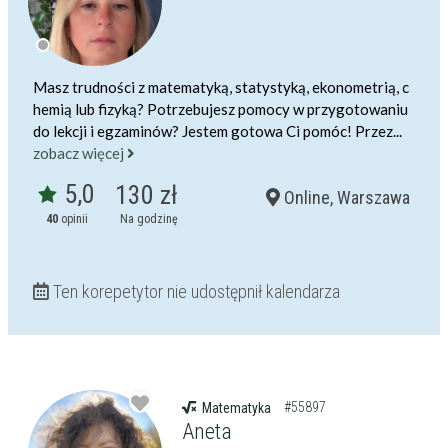
Masz trudności z matematyką, statystyką, ekonometrią, c
hemią lub fizyką? Potrzebujesz pomocy w przygotowaniu
do lekcji i egzaminów? Jestem gotowa Ci pomóc! Przez...
zobacz więcej
5,0
130 zł
Online, Warszawa
40
opinii
Na godzinę
Ten korepetytor nie udostępnił kalendarza
#55897
Matematyka
Aneta