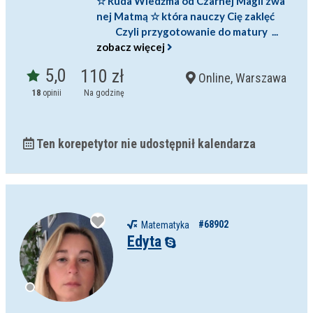
☆ Ruda Wiedźma od Czarnej Magii zwa
nej Matmą ☆ która nauczy Cię zaklęć
Czyli przygotowanie do matury ...
zobacz więcej
5,0
110 zł
Online, Warszawa
18
opinii
Na godzinę
Ten korepetytor nie udostępnił kalendarza
#68902
Matematyka
Edyta