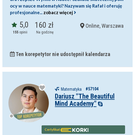
ocy w nauce matematyki? Nazywam się Rafał i oferuję
profesjonalne...
zobacz więcej
5,0
160 zł
Online, Warszawa
155
opinii
Na godzinę
Ten korepetytor nie udostępnił kalendarza
#57104
Matematyka
Dariusz "The Beautiful
Mind Academy"
Certyfikat