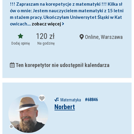
Wiek korepetytora
!!! Zapraszam na korepetycje z matematyki !!! Kilka sł
od
do
lat
ów o mnie: Jestem nauczycielem matematyki z 15 letni
m stażem pracy. Ukończyłam Uniwersytet Śląski w Kat
bez znaczenia
owicach....
zobacz więcej
Płeć korepetytora
kobieta
mężczyzna
120 zł
Online, Warszawa
Dodaj opinię
Na godzinę
Anuluj
Filtruj
Ten korepetytor nie udostępnił kalendarza
#68846
Matematyka
Norbert