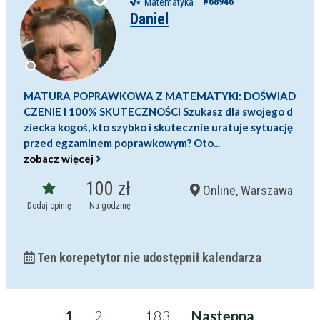
#68946
Matematyka
Daniel
MATURA POPRAWKOWA Z MATEMATYKI: DOŚWIAD
CZENIE I 100% SKUTECZNOŚCI Szukasz dla swojego d
ziecka kogoś, kto szybko i skutecznie uratuje sytuację
przed egzaminem poprawkowym? Oto...
zobacz więcej
100 zł
Online, Warszawa
Dodaj opinię
Na godzinę
Ten korepetytor nie udostępnił kalendarza
1
2
183
Następna
...