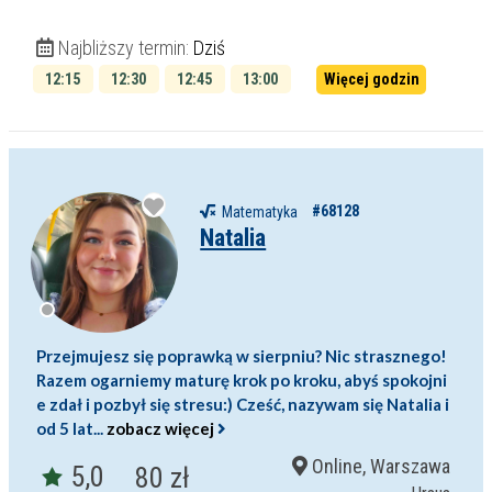
Najbliższy termin:
Dziś
12:15
12:30
12:45
13:00
Więcej godzin
13:15
13:30
#68128
Matematyka
Natalia
Przejmujesz się poprawką w sierpniu? Nic strasznego!
Razem ogarniemy maturę krok po kroku, abyś spokojni
e zdał i pozbył się stresu:) Cześć, nazywam się Natalia i
od 5 lat...
zobacz więcej
Online, Warszawa
5,0
80 zł