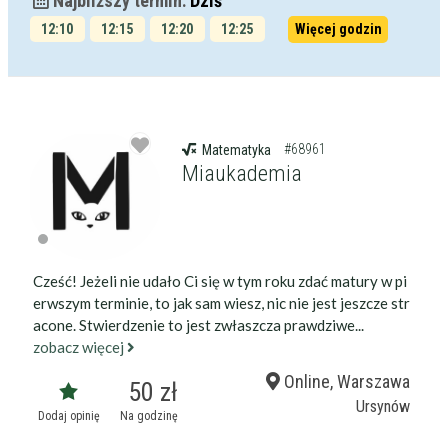
Najbliższy termin:
Dziś
12:10
12:15
12:20
12:25
Więcej godzin
12:30
12:35
#68961
Matematyka
Miaukademia
Cześć! Jeżeli nie udało Ci się w tym roku zdać matury w pi
erwszym terminie, to jak sam wiesz, nic nie jest jeszcze str
acone. Stwierdzenie to jest zwłaszcza prawdziwe...
zobacz więcej
Online, Warszawa
50 zł
Ursynów
Dodaj opinię
Na godzinę