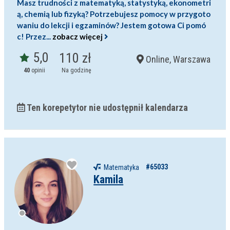
Masz trudności z matematyką, statystyką, ekonometri
ą, chemią lub fizyką? Potrzebujesz pomocy w przygoto
waniu do lekcji i egzaminów? Jestem gotowa Ci pomó
c! Przez...
zobacz więcej
5,0
110 zł
Online, Warszawa
40
opinii
Na godzinę
Ten korepetytor nie udostępnił kalendarza
Filtry
Szukaj w promieniu
km
#65033
Matematyka
Moja lokalizacja
Kamila
Maksymalna cena
zł/60min.