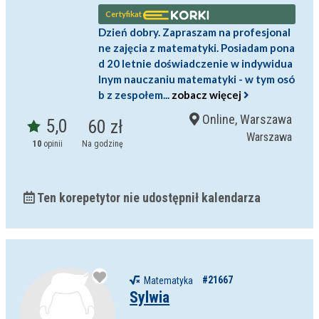
Certyfikat
Dzień dobry. Zapraszam na profesjonal
ne zajęcia z matematyki. Posiadam pona
d 20 letnie doświadczenie w indywidua
lnym nauczaniu matematyki - w tym osó
b z zespołem...
zobacz więcej
Online, Warszawa
5,0
60 zł
Warszawa
10
opinii
Na godzinę
Ten korepetytor nie udostępnił kalendarza
#21667
Matematyka
Sylwia