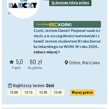
darmowa lekcja próbna
Certyfikat
Cześć, Jestem Daniel! Pasjonat nauk ści
słych, a w szczególności matematyki i c
hemii! Jestem studentem III roku kierun
ku lekarskiego na WUM. W roku 2024...
zobacz więcej
5,0
80 zł
Online, Warszawa
7
opinii
Na godzinę
Najbliższy termin:
Dziś
15:00
15:15
15:30
15:45
Więcej godzin
16:00
16:15