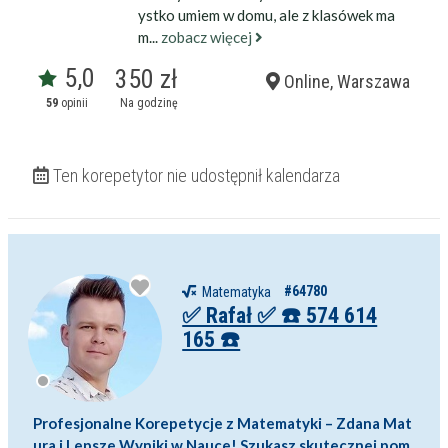
ystko umiem w domu, ale z klasówek ma
m...
zobacz więcej
5,0
350 zł
Online, Warszawa
59
opinii
Na godzinę
Ten korepetytor nie udostępnił kalendarza
#64780
Matematyka
✅ Rafał ✅ ☎️ 574 614
165 ☎️
Profesjonalne Korepetycje z Matematyki – Zdana Mat
ura i Lepsze Wyniki w Nauce! Szukasz skutecznej pom