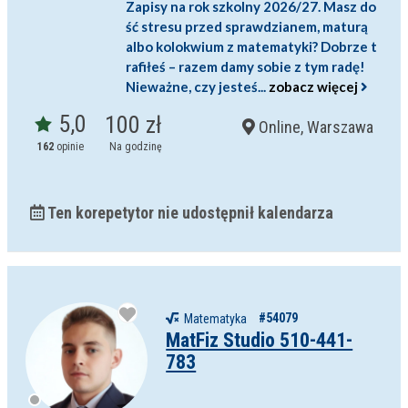
Zapisy na rok szkolny 2026/27. Masz do
ść stresu przed sprawdzianem, maturą
albo kolokwium z matematyki? Dobrze t
rafiłeś – razem damy sobie z tym radę!
Nieważne, czy jesteś...
zobacz więcej
5,0
100 zł
Online, Warszawa
162
opinie
Na godzinę
Ten korepetytor nie udostępnił kalendarza
#54079
Matematyka
MatFiz Studio 510-441-
783