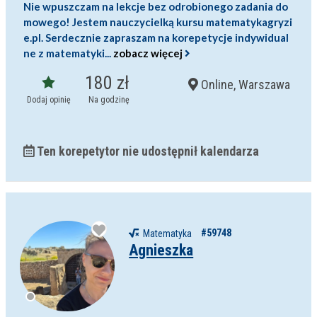
Nie wpuszczam na lekcje bez odrobionego zadania do
darmowa lekcja próbna
mowego! Jestem nauczycielką kursu matematykagryzi
kalendarz korepetycji
prace pisemne (pomoc)
e.pl. Serdecznie zapraszam na korepetycje indywidual
ne z matematyki...
zobacz więcej
Zakres nauczania
180 zł
Online, Warszawa
Nauczanie przedszkolne
Dodaj opinię
Na godzinę
Szkoła podstawowa
Miejsce korepetycji
Gimnazjum
u ucznia
Liceum
u korepetytora
Ten korepetytor nie udostępnił kalendarza
Wykształcenie
Przygotowania do matury
online
Minimum
korepetytora
Przygotowania do studiów
Studia
Dorośli
Doświadczenie
Minimum
korepetytora
#59748
Matematyka
Agnieszka
Staż korepetytora
Minimum
lat