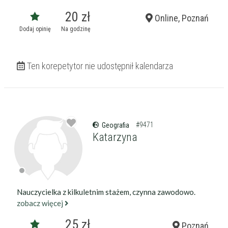
20 zł
Online, Poznań
Dodaj opinię
Na godzinę
Ten korepetytor nie udostępnił kalendarza
Filtry
#9471
Geografia
Katarzyna
Szukaj w promieniu
km
Moja lokalizacja
Nauczycielka z kilkuletnim stażem, czynna zawodowo.
zobacz więcej
Maksymalna cena
zł/60min.
25 zł
Poznań