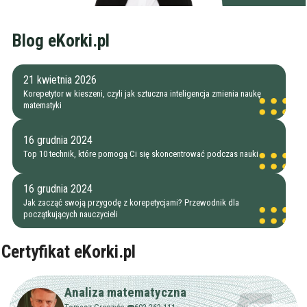
Blog eKorki.pl
21 kwietnia 2026
Korepetytor w kieszeni, czyli jak sztuczna inteligencja zmienia naukę
matematyki
16 grudnia 2024
Top 10 technik, które pomogą Ci się skoncentrować podczas nauki
16 grudnia 2024
Jak zacząć swoją przygodę z korepetycjami? Przewodnik dla
początkujących nauczycieli
Certyfikat eKorki.pl
Analiza matematyczna