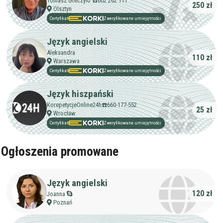
Tomasz Greczyło ☎️602 262 111
250 zł
Olsztyn
Certyfikat
Zweryfikowane umiejętności
Język angielski
Aleksandra
110 zł
Warszawa
Certyfikat
Zweryfikowane umiejętności
Język hiszpański
KorepetycjeOnline24h☎️660-177-552
25 zł
Wrocław
Certyfikat
Zweryfikowane umiejętności
Ogłoszenia promowane
Język angielski
120 zł
Joanna
Poznań