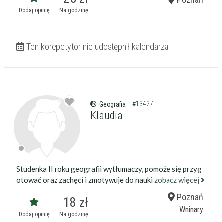
Wiek korepetytora
od
do
lat
Dodaj opinię
Na godzinę
bez znaczenia
Płeć korepetytora
Ten korepetytor nie udostępnił kalendarza
kobieta
mężczyzna
Anuluj
Filtruj
#13427
Geografia
Klaudia
Studenka II roku geografii wytłumaczy, pomoże się przyg
otować oraz zachęci i zmotywuje do nauki
zobacz więcej
Poznań
18 zł
Wninary
Dodaj opinię
Na godzinę