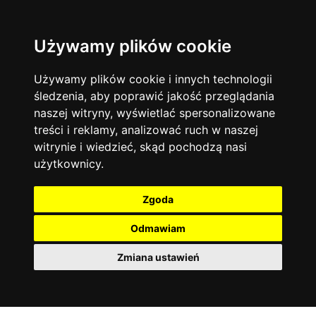
Używamy plików cookie
Filtruj
Język angielski
Warszawa
zakres dni
więcej filtrów
13744
19474
Poniedziałek
Matematyka
Korepetycje
Używamy plików cookie i innych technologii
12928
Wtorek
14837
Online
śledzenia, aby poprawić jakość przeglądania
Środa
Chemia
4886
naszej witryny, wyświetlać spersonalizowane
Czwartek
Kraków
7753
Język niemiecki
4307
treści i reklamy, analizować ruch w naszej
Piątek
Wrocław
6521
witrynie i wiedzieć, skąd pochodzą nasi
Język polski
Sobota
3426
użytkownicy.
Poznań
Niedziela
6395
Fizyka
2640
Łódź
3512
Język francuski
2145
Zgoda
Gdańsk
2075
Odmawiam
Zmiana ustawień