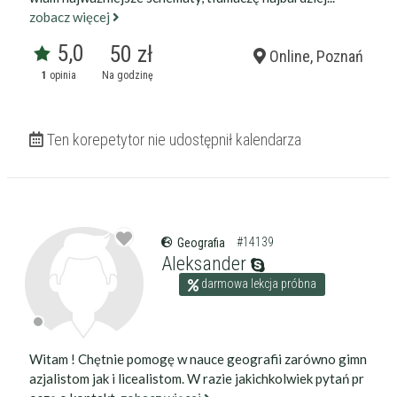
zobacz więcej
5,0
50 zł
Online, Poznań
1
opinia
Na godzinę
Ten korepetytor nie udostępnił kalendarza
#14139
Geografia
Aleksander
darmowa lekcja próbna
Witam ! Chętnie pomogę w nauce geografii zarówno gimn
azjalistom jak i licealistom. W razie jakichkolwiek pytań pr