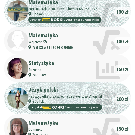
Matematyka
mgr inż. Adam nauczyciel liceum 669-721-172
130 zł
Poznań
Certyfikat
Zweryfikowane umiejętności
Matematyka
130 zł
Wojciech
Warszawa Praga-Południe
Statystyka
150 zł
Zuzanna
Wrocław
Język polski
Nauczycielka przyszłych absolwentów- Alicja
200 zł
Gdańsk
Certyfikat
Zweryfikowane umiejętności
Matematyka
150 zł
Dominika
Warszawa