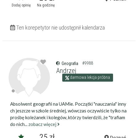
darmowa lekcja próbna
Dodaj opinię
Na godzinę
kalendarz korepetycji
prace pisemne (pomoc)
Ten korepetytor nie udostępnił kalendarza
Zakres nauczania
Nauczanie przedszkolne
Szkoła podstawowa
Miejsce korepetycji
Gimnazjum
u ucznia
Liceum
u korepetytora
#9988
Geografia
Wykształcenie
Przygotowania do matury
Andrzej
online
Minimum
korepetytora
Przygotowania do studiów
darmowa lekcja próbna
Studia
Dorośli
Doświadczenie
Minimum
korepetytora
Absolwent geografii na UAMie. Początki "nauczania" inny
ch jeszcze w szkole średniej, wówczas oczywiście tylko na
prośbę koleżanek i kolegów, którzy twierdzili, że "trafiam
Staż korepetytora
Minimum
lat
do nich...
zobacz więcej
25 zł
Poznań