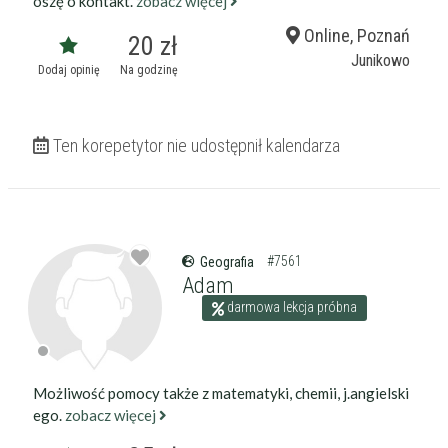
oszę o kontakt.
zobacz więcej
Online, Poznań
20 zł
Junikowo
Dodaj opinię
Na godzinę
Ten korepetytor nie udostępnił kalendarza
#7561
Geografia
Adam
darmowa lekcja próbna
Możliwość pomocy także z matematyki, chemii, j.angielski
ego.
zobacz więcej