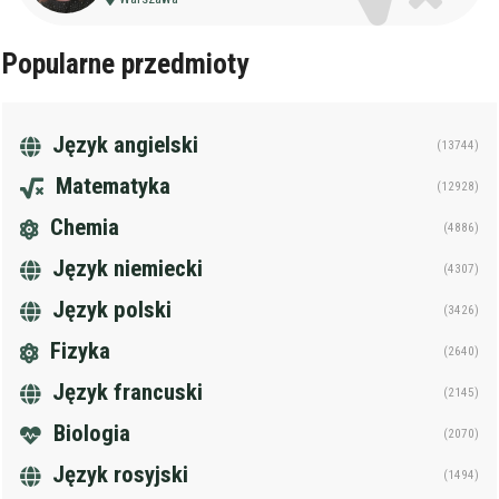
Popularne przedmioty
Język angielski
(13744)
Matematyka
(12928)
Chemia
(4886)
Język niemiecki
(4307)
Język polski
(3426)
Fizyka
(2640)
Język francuski
(2145)
Biologia
(2070)
Język rosyjski
(1494)