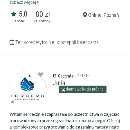
zobacz więcej
5,0
80 zł
Online, Poznań
7
opinii
Na godzinę
Ten korepetytor nie udostępnił kalendarza
#61310
Geografia
Julia
darmowa lekcja próbna
Witam serdecznie i zapraszam do uczestnictwa w zajęciac
h prowadzonych przez egzaminatora maturalnego. Oferuj
ę kompleksowe przygotowanie do egzaminu maturalnego