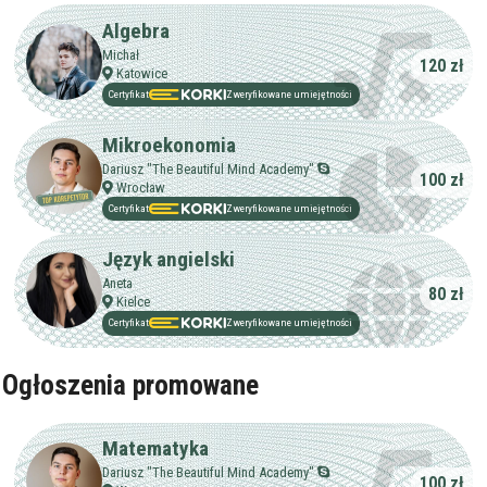
Dorośli
Doświadczenie
Minimum
Algebra
korepetytora
Michał
120 zł
Katowice
Certyfikat
Zweryfikowane umiejętności
Staż korepetytora
Minimum
lat
Mikroekonomia
Dariusz "The Beautiful Mind Academy"
100 zł
Wiek korepetytora
od
do
lat
Wrocław
Certyfikat
Zweryfikowane umiejętności
bez znaczenia
Język angielski
Płeć korepetytora
kobieta
Aneta
mężczyzna
80 zł
Kielce
Certyfikat
Zweryfikowane umiejętności
Anuluj
Filtruj
Ogłoszenia promowane
Matematyka
Dariusz "The Beautiful Mind Academy"
100 zł