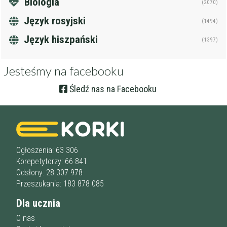
Biologia
(2070)
Język rosyjski
(1494)
Język hiszpański
(1397)
Jesteśmy na facebooku
Śledź nas na Facebooku
Ogłoszenia: 63 306
Korepetytorzy: 66 841
Odsłony: 28 307 978
Przeszukania: 183 878 085
Dla ucznia
O nas