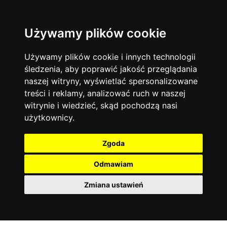
Używamy plików cookie
Filtruj
Język angielski
Warszawa
zakres dni
więcej filtrów
13744
19478
Poniedziałek
Matematyka
Korepetycje
Używamy plików cookie i innych technologii
12929
Wtorek
14840
Online
śledzenia, aby poprawić jakość przeglądania
Środa
Chemia
4886
naszej witryny, wyświetlać spersonalizowane
Czwartek
Kraków
7753
Język niemiecki
4307
treści i reklamy, analizować ruch w naszej
Piątek
Wrocław
6521
witrynie i wiedzieć, skąd pochodzą nasi
Język polski
Sobota
3426
użytkownicy.
Poznań
Niedziela
6396
Fizyka
2640
Łódź
3513
Język francuski
2145
Zgoda
Gdańsk
2075
Odmawiam
Zmiana ustawień