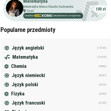
Matematyka
Matematyka Matura Klaudia Gackowska
100 zł
Toruń
Certyfikat
Zweryfikowane umiejętności
Popularne przedmioty
Język angielski
(13744)
Matematyka
(12929)
Chemia
(4886)
Język niemiecki
(4307)
Język polski
(3426)
Fizyka
(2640)
Język francuski
(2145)