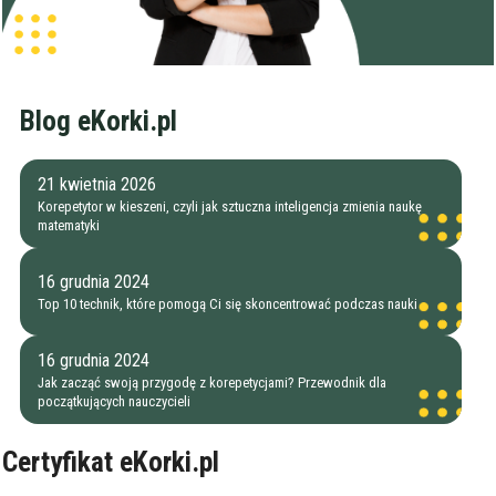
Szukaj w promieniu
km
Moja lokalizacja
Blog eKorki.pl
Maksymalna cena
zł/60min.
21 kwietnia 2026
darmowa lekcja próbna
Korepetytor w kieszeni, czyli jak sztuczna inteligencja zmienia naukę
kalendarz korepetycji
matematyki
prace pisemne (pomoc)
16 grudnia 2024
Zakres nauczania
Top 10 technik, które pomogą Ci się skoncentrować podczas nauki
Nauczanie przedszkolne
Szkoła podstawowa
Miejsce korepetycji
16 grudnia 2024
Gimnazjum
u ucznia
Jak zacząć swoją przygodę z korepetycjami? Przewodnik dla
Liceum
u korepetytora
początkujących nauczycieli
Wykształcenie
Przygotowania do matury
online
Minimum
korepetytora
Przygotowania do studiów
Certyfikat eKorki.pl
Studia