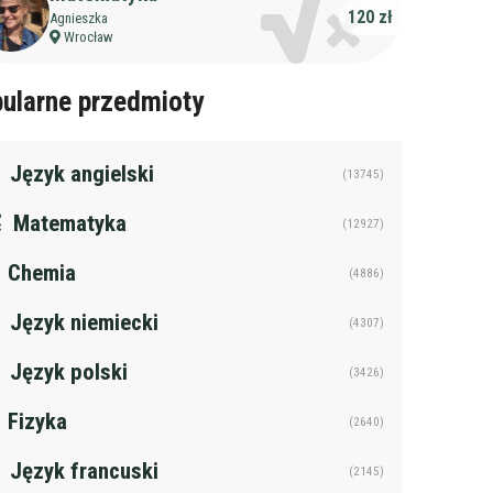
120 zł
Agnieszka
Wrocław
ularne przedmioty
Język angielski
(13745)
Matematyka
(12927)
Chemia
(4886)
Język niemiecki
(4307)
Język polski
(3426)
Fizyka
(2640)
Język francuski
żczyzna
(2145)