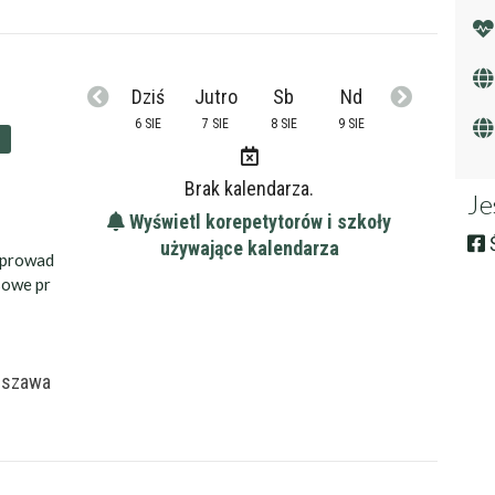
Anulu
Dziś
Jutro
Sb
Nd
6 SIE
7 SIE
8 SIE
9 SIE
Brak kalendarza.
Je
Wyświetl korepetytorów i szkoły
Ś
używające kalendarza
h prowad
sowe pr
rszawa