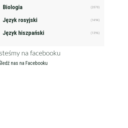
Biologia
(2070)
j
Filtruj
Język rosyjski
(1494)
Język hiszpański
(1396)
steśmy na facebooku
ledź nas na Facebooku