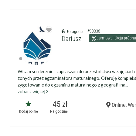
#60338
Geografia
Dariusz
darmowa lekcja próbna
Witam serdecznie i zapraszam do uczestnictwa w zajęciac
zonych przez egzaminatora maturalnego. Oferuję komplek
zygotowanie do egzaminu maturalnego z geografii na...
zobacz więcej
45 zł
Online, Wa
Dodaj opinię
Na godzinę