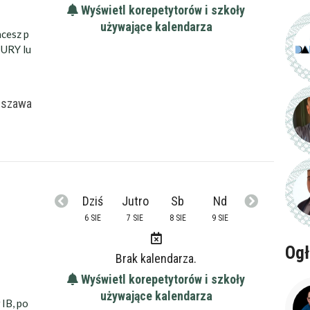
Wyświetl korepetytorów i szkoły
używające kalendarza
cesz p
TURY lu
rszawa
Dziś
Jutro
Sb
Nd
6 SIE
7 SIE
8 SIE
9 SIE
Ogł
Brak kalendarza.
Wyświetl korepetytorów i szkoły
używające kalendarza
IB, po