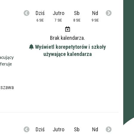
Dziś
Jutro
Sb
Nd
6 SIE
7 SIE
8 SIE
9 SIE
Brak kalendarza.
Wyświetl korepetytorów i szkoły
używające kalendarza
acujący
feruje
rszawa
Dziś
Jutro
Sb
Nd