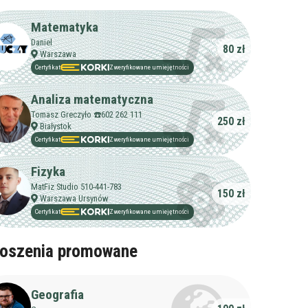
Matematyka
Daniel
80 zł
Warszawa
Certyfikat
Zweryfikowane umiejętności
Analiza matematyczna
Tomasz Greczyło ☎️602 262 111
250 zł
Białystok
Certyfikat
Zweryfikowane umiejętności
Fizyka
MatFiz Studio 510-441-783
150 zł
Warszawa Ursynów
Certyfikat
Zweryfikowane umiejętności
oszenia promowane
Geografia