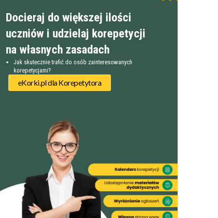
Docieraj do większej ilości
uczniów i udzielaj korepetycji
na własnych zasadach
Jak skutecznie trafić do osób zainteresowanych
korepetycjami?
eKorki.pl dla Korepetytora