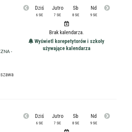
Dziś
Jutro
Sb
Nd
6 SIE
7 SIE
8 SIE
9 SIE
Brak kalendarza.
Wyświetl korepetytorów i szkoły
używające kalendarza
ZNA -
rszawa
Dziś
Jutro
Sb
Nd
6 SIE
7 SIE
8 SIE
9 SIE