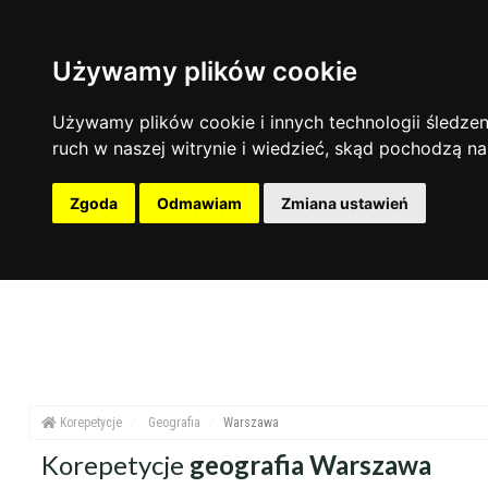
Używamy plików cookie
zakres nauczania
zakres dni
miejsce korepetycji
Nauczanie przedszkolne
Poniedziałek
u ucznia
Używamy plików cookie i innych technologii śledzeni
Szkoła podstawowa
Wtorek
u korepetytor
ruch w naszej witrynie i wiedzieć, skąd pochodzą na
Gimnazjum
Środa
online
Liceum
Czwartek
Zgoda
Odmawiam
Zmiana ustawień
Przygotowania do matury
Piątek
Przygotowania do studiów
Sobota
Studia
Niedziela
Dorośli
Korepetycje
Geografia
Warszawa
Korepetycje
geografia Warszawa