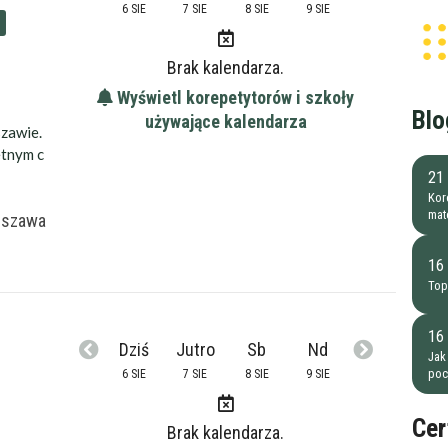
6 SIE
7 SIE
8 SIE
9 SIE
Brak kalendarza.
Wyświetl korepetytorów i szkoły
Blo
używające kalendarza
zawie.
etnym c
21 
Kore
mat
rszawa
16
Top
16
Dziś
Jutro
Sb
Nd
Jak
poc
6 SIE
7 SIE
8 SIE
9 SIE
Cer
Brak kalendarza.