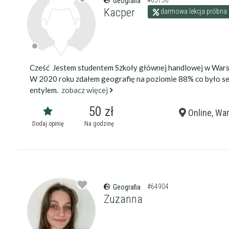
#65756
Geografia
Kacper
darmowa lekcja próbna
Cześć Jestem studentem Szkoły głównej handlowej w Wars
W 2020 roku zdałem geografię na poziomie 88% co było s
entylem.
zobacz więcej
50 zł
Online, Wa
Dodaj opinię
Na godzinę
#64904
Geografia
Zuzanna