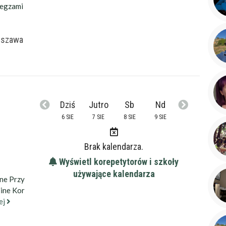
 egzami
rszawa
Dziś
Jutro
Sb
Nd
6 SIE
7 SIE
8 SIE
9 SIE
Brak kalendarza.
Wyświetl korepetytorów i szkoły
używające kalendarza
ne Przy
line Kor
ej
ena
zł/60min.