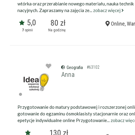
wtórka oraz przerabianie nowego materiału, nauka technik
nacyjnych. Zapraszamy na zajęcia ze...
zobacz więcej
5,0
80 zł
Online, Wa
7
opinii
Na godzinę
#63102
Geografia
Anna
Przygotowanie do matury podstawowej i rozszerzonej onli
Filtry
gotowanie do egzaminu ósmoklasisty stacjonarnie oraz on
epetycje indywidualne online Przygotowanie...
zobacz więc
Maksymalna c
130 zł