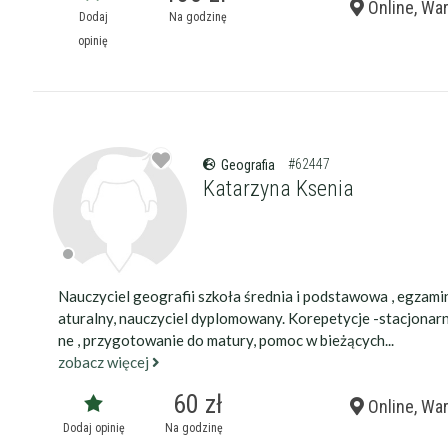
Online, Wa
Dodaj
Na godzinę
opinię
Wykształcenie 
#62447
Geografia
Katarzyna Ksenia
Doświadczenie
Staż korepetyt
Nauczyciel geografii szkoła średnia i podstawowa , egzami
aturalny, nauczyciel dyplomowany. Korepetycje -stacjonarni
ne , przygotowanie do matury, pomoc w bieżących...
Wiek korepetyt
zobacz więcej
60 zł
Online, Wa
Płeć korepetyt
Dodaj opinię
Na godzinę