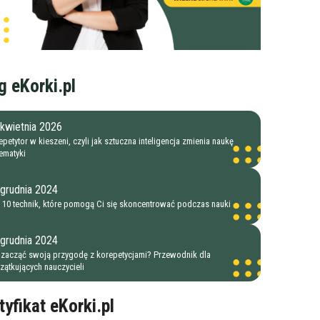
g eKorki.pl
kwietnia 2026
petytor w kieszeni, czyli jak sztuczna inteligencja zmienia naukę
ematyki
 grudnia 2024
 10 technik, które pomogą Ci się skoncentrować podczas nauki
 grudnia 2024
 zacząć swoją przygodę z korepetycjami? Przewodnik dla
zątkujących nauczycieli
tyfikat eKorki.pl