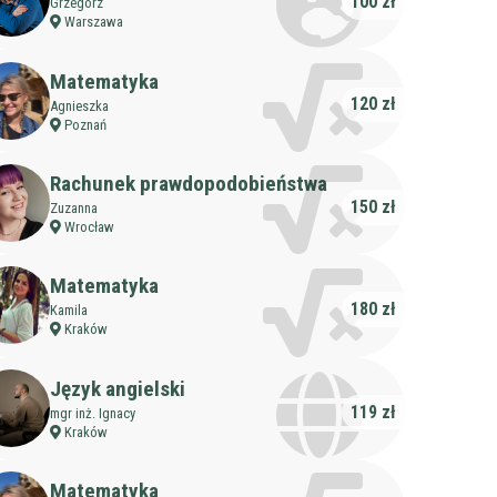
100 zł
Grzegorz
Warszawa
Matematyka
120 zł
Agnieszka
Poznań
Rachunek prawdopodobieństwa
150 zł
Zuzanna
Wrocław
Matematyka
180 zł
Kamila
Kraków
Język angielski
119 zł
mgr inż. Ignacy
Kraków
Matematyka