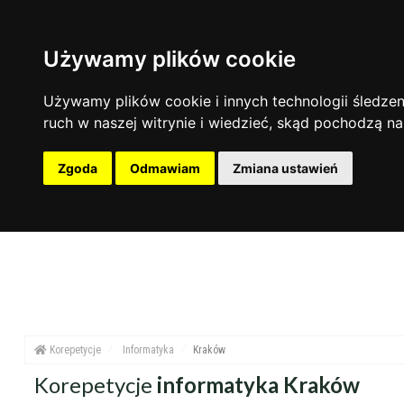
Używamy plików cookie
zakres nauczania
zakres dni
miejsce korepetycji
Nauczanie przedszkolne
Poniedziałek
u ucznia
Używamy plików cookie i innych technologii śledzeni
Szkoła podstawowa
Wtorek
u korepetytor
ruch w naszej witrynie i wiedzieć, skąd pochodzą na
Gimnazjum
Środa
online
Liceum
Czwartek
Zgoda
Odmawiam
Zmiana ustawień
Przygotowania do matury
Piątek
Przygotowania do studiów
Sobota
Studia
Niedziela
Dorośli
Korepetycje
Informatyka
Kraków
Korepetycje
informatyka Kraków