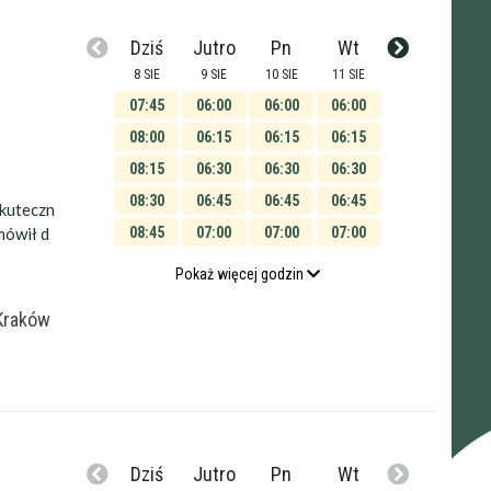
Dziś
Jutro
Pn
Wt
8 SIE
9 SIE
10 SIE
11 SIE
07:45
06:00
06:00
06:00
08:00
06:15
06:15
06:15
08:15
06:30
06:30
06:30
08:30
06:45
06:45
06:45
Skuteczn
mówił d
08:45
07:00
07:00
07:00
09:00
07:15
07:15
07:15
Pokaż więcej godzin
09:15
07:30
07:30
07:30
Kraków
09:30
07:45
07:45
07:45
09:45
08:00
08:00
08:00
10:00
08:15
08:15
08:15
10:15
08:30
08:30
08:30
10:30
08:45
08:45
08:45
Dziś
Jutro
Pn
Wt
10:45
09:00
09:00
09:00