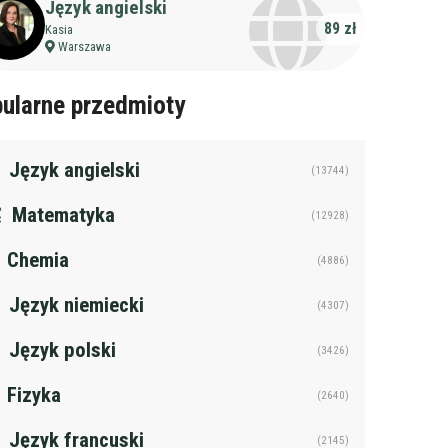
Język angielski
89 zł
Kasia
Warszawa
ularne przedmioty
Język angielski
(13744)
Matematyka
(12928)
Chemia
(4886)
Język niemiecki
(4307)
Język polski
(3426)
Fizyka
(2640)
żczyzna
Język francuski
(2145)