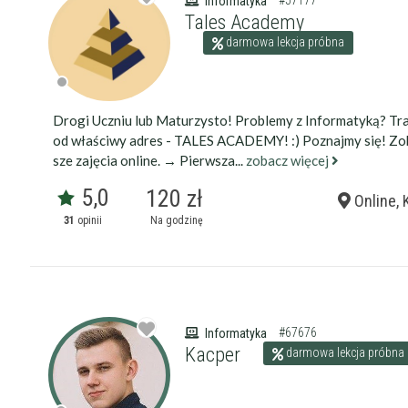
#57177
Informatyka
Tales Academy
darmowa lekcja próbna
Drogi Uczniu lub Maturzysto! Problemy z Informatyką? Tra
od właściwy adres - TALES ACADEMY! :) Poznajmy się! Zo
sze zajęcia online. → Pierwsza...
zobacz więcej
5,0
120 zł
Online, 
31
opinii
Na godzinę
#67676
Informatyka
Kacper
darmowa lekcja próbna