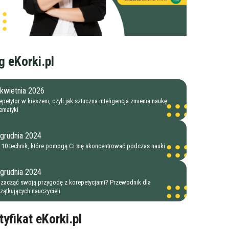
g eKorki.pl
kwietnia 2026
petytor w kieszeni, czyli jak sztuczna inteligencja zmienia naukę
ematyki
 grudnia 2024
 10 technik, które pomogą Ci się skoncentrować podczas nauki
 grudnia 2024
 zacząć swoją przygodę z korepetycjami? Przewodnik dla
zątkujących nauczycieli
tyfikat eKorki.pl