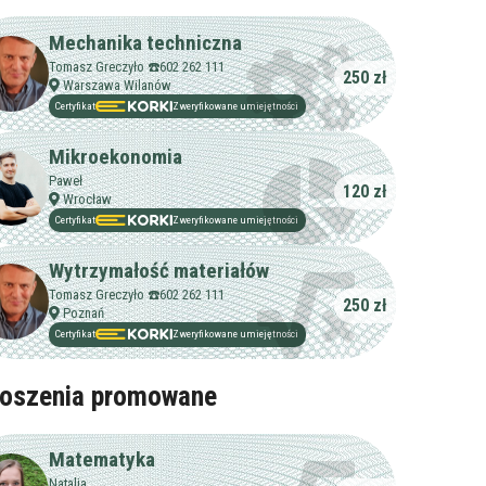
Mechanika techniczna
Tomasz Greczyło ☎️602 262 111
250 zł
Warszawa Wilanów
Certyfikat
Zweryfikowane umiejętności
Mikroekonomia
Paweł
120 zł
Wrocław
Certyfikat
Zweryfikowane umiejętności
Wytrzymałość materiałów
Tomasz Greczyło ☎️602 262 111
250 zł
Poznań
Certyfikat
Zweryfikowane umiejętności
oszenia promowane
Matematyka
Natalia