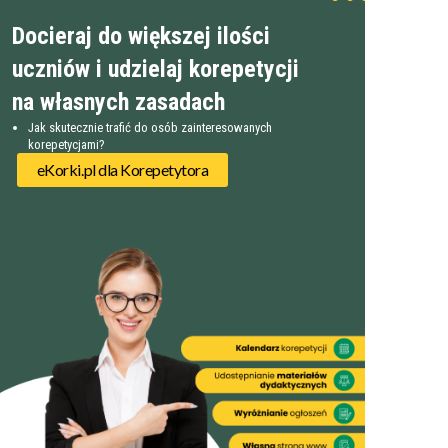
Docieraj do większej ilości
uczniów i udzielaj korepetycji
na własnych zasadach
Jak skutecznie trafić do osób zainteresowanych
korepetycjami?
eKorki.pl dla Korepetytora