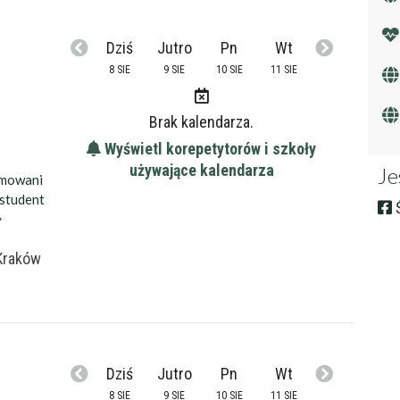
Anulu
Dziś
Jutro
Pn
Wt
8 SIE
9 SIE
10 SIE
11 SIE
Brak kalendarza.
Wyświetl korepetytorów i szkoły
używające kalendarza
Je
amowani
 student
Ś
Kraków
Dziś
Jutro
Pn
Wt
8 SIE
9 SIE
10 SIE
11 SIE