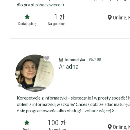
dio.prv.pl
zobacz więcej
1 zł
Online, 
Dodaj opinię
Na godzinę
#67408
Informatyka
Ariadna
Korepetycje z informatyki – skutecznie i w prosty sposób! 
oblem z informatyką w szkole? Chcesz dobrze zdać maturę,
Filtry
ć się programowania albo obsługi...
zobacz więcej
100 zł
Maksymalna c
Online, 
Dodaj
Na godzinę