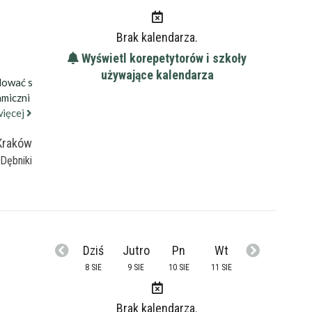
Brak kalendarza.
Wyświetl korepetytorów i szkoły
używające kalendarza
dować s
amiczni
więcej
Kraków
Dębniki
Dziś
Jutro
Pn
Wt
8 SIE
9 SIE
10 SIE
11 SIE
Brak kalendarza.