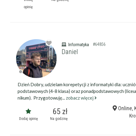
opinię
Wykształcenie 
#64856
Informatyka
Daniel
Doświadczenie
Dzień Dobry, udzielam korepetycji z informatyki dla: uczni
Staż korepetyt
podstawowych (4-8 klasa) oraz ponadpodstawowych (liceu
nikum). Przygotowuję...
zobacz więcej
Online, 
Wiek korepetyt
65 zł
Kro
Dodaj opinię
Na godzinę
Płeć korepetyt