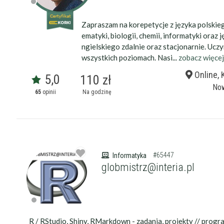
Zapraszam na korepetycje z języka polskie
ematyki, biologii, chemii, informatyki oraz j
ngielskiego zdalnie oraz stacjonarnie. Ucz
wszystkich poziomach. Nasi...
zobacz więce
Online, 
5,0
110 zł
Now
65
opinii
Na godzinę
#65447
Informatyka
globmistrz@interia.pl
R / RStudio, Shiny, RMarkdown - zadania, projekty // progr