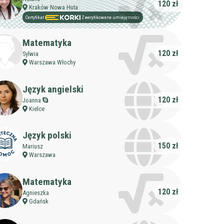
120 zł
Kraków Nowa Huta
Certyfikat
Zweryfikowane umiejętności
Matematyka
120 zł
Sylwia
Warszawa Włochy
Język angielski
120 zł
Joanna
Kielce
Język polski
150 zł
Mariusz
Warszawa
Matematyka
120 zł
Agnieszka
Gdańsk