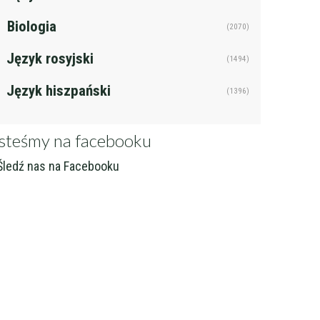
j
Filtruj
Biologia
(2070)
Język rosyjski
(1494)
Język hiszpański
(1396)
steśmy na facebooku
ledź nas na Facebooku