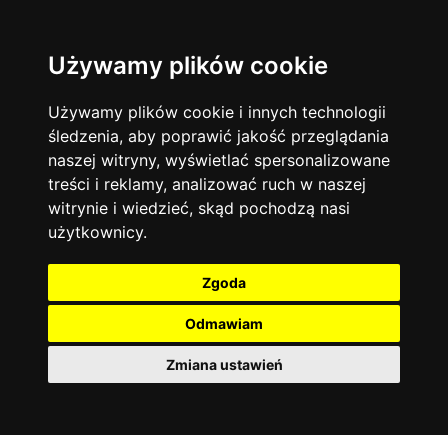
Używamy plików cookie
Filtruj
Język angielski
Warszawa
zakres dni
więcej filtrów
13744
19478
Poniedziałek
Matematyka
Korepetycje
Używamy plików cookie i innych technologii
12929
Wtorek
14839
Online
śledzenia, aby poprawić jakość przeglądania
Środa
Chemia
4886
naszej witryny, wyświetlać spersonalizowane
Czwartek
Kraków
7753
Język niemiecki
4307
treści i reklamy, analizować ruch w naszej
Piątek
Wrocław
6521
witrynie i wiedzieć, skąd pochodzą nasi
Język polski
Sobota
3426
użytkownicy.
Poznań
Niedziela
6396
Fizyka
2640
Łódź
3513
Język francuski
2145
Zgoda
Gdańsk
2075
Odmawiam
Zmiana ustawień