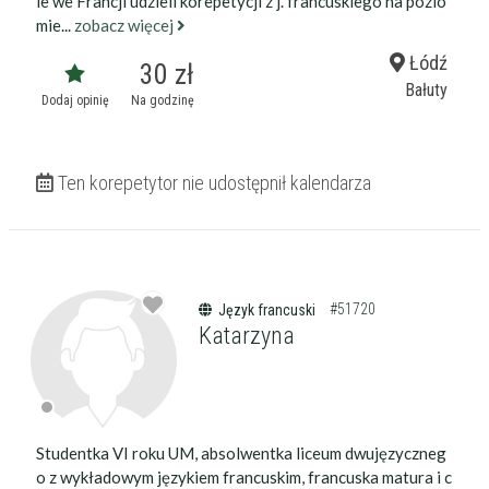
ie we Francji udzieli korepetycji z j. francuskiego na pozio
mie...
zobacz więcej
Łódź
30 zł
Bałuty
Dodaj opinię
Na godzinę
Ten korepetytor nie udostępnił kalendarza
#51720
Język francuski
Katarzyna
Studentka VI roku UM, absolwentka liceum dwujęzyczneg
o z wykładowym językiem francuskim, francuska matura i c