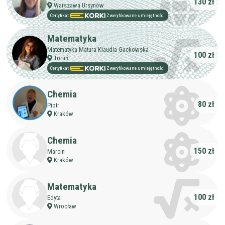
130 zł
Warszawa Ursynów
Certyfikat
Zweryfikowane umiejętności
Matematyka
Matematyka Matura Klaudia Gackowska
100 zł
Toruń
Certyfikat
Zweryfikowane umiejętności
Chemia
80 zł
Piotr
Kraków
Chemia
150 zł
Marcin
Kraków
Matematyka
100 zł
Edyta
Wrocław