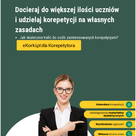
Dorośli
Doświadczenie
Minimum
Docieraj do większej ilości uczniów
korepetytora
i udzielaj korepetycji na własnych
zasadach
Staż korepetytora
Minimum
lat
Jak skutecznie trafić do osób zainteresowanych korepetycjami?
eKorki.pl dla Korepetytora
Wiek korepetytora
od
do
lat
bez znaczenia
Płeć korepetytora
kobieta
mężczyzna
Anuluj
Filtruj