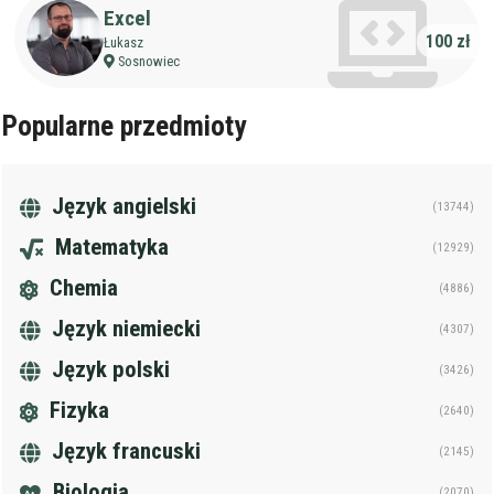
Excel
100 zł
Łukasz
Sosnowiec
Popularne przedmioty
Język angielski
(13744)
Matematyka
(12929)
Chemia
(4886)
Język niemiecki
(4307)
Język polski
(3426)
Fizyka
(2640)
Język francuski
(2145)
Biologia
(2070)