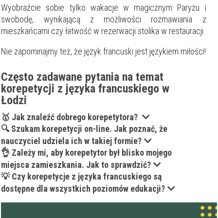
Wyobraźcie sobie tylko wakacje w magicznym Paryżu i
Moja lokalizacja
swobodę, wynikającą z możliwości rozmawiania z
mieszkańcami czy łatwość w rezerwacji stolika w restauracji.
Maksymalna cena
zł/60min.
Nie zapominajmy też, że język francuski jest językiem miłości!
Często zadawane pytania na temat
darmowa lekcja próbna
korepetycji z języka francuskiego w
kalendarz korepetycji
prace pisemne (pomoc)
Łodzi
native speaker
🥇 Jak znaleźć dobrego korepetytora?
🔍 Szukam korepetycji on-line. Jak poznać, że
Zakres nauczania
nauczyciel udziela ich w takiej formie?
Nauczanie przedszkolne
👌 Zależy mi, aby korepetytor był blisko mojego
Szkoła podstawowa
Miejsce korepetycji
Gimnazjum
miejsca zamieszkania. Jak to sprawdzić?
u ucznia
Liceum
💡 Czy korepetycje z języka francuskiego są
u korepetytora
Wykształcenie
Przygotowania do matury
dostępne dla wszystkich poziomów edukacji?
online
Minimum
korepetytora
Przygotowania do studiów
Studia