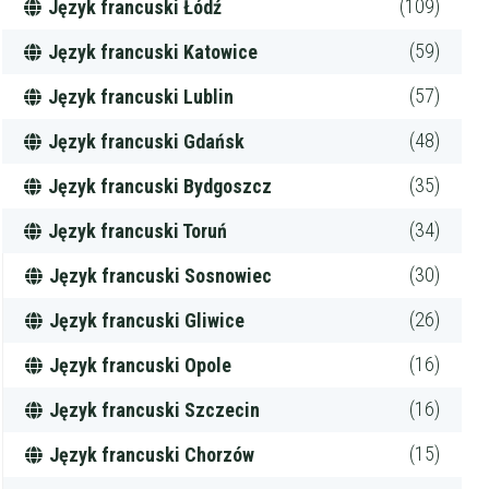
(109)
Język francuski Łódź
(59)
Język francuski Katowice
(57)
Język francuski Lublin
(48)
Język francuski Gdańsk
(35)
Język francuski Bydgoszcz
(34)
Język francuski Toruń
(30)
Język francuski Sosnowiec
(26)
Język francuski Gliwice
(16)
Język francuski Opole
(16)
Język francuski Szczecin
(15)
Język francuski Chorzów