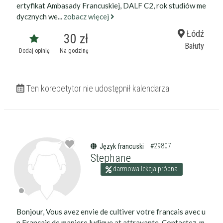
ertyfikat Ambasady Francuskiej, DALF C2, rok studiów me
dycznych we...
zobacz więcej
Łódź
30 zł
Bałuty
Dodaj opinię
Na godzinę
Ten korepetytor nie udostępnił kalendarza
#29807
Język francuski
Stephane
darmowa lekcja próbna
Bonjour, Vous avez envie de cultiver votre francais avec u
n Francais de maniere ludique at attrayante. Contactez-m