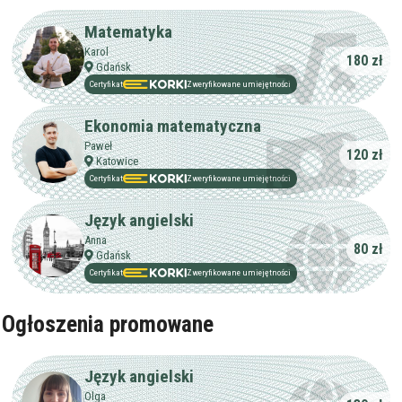
Matematyka
Karol
180 zł
Gdańsk
Certyfikat
Zweryfikowane umiejętności
Ekonomia matematyczna
Paweł
120 zł
Katowice
Certyfikat
Zweryfikowane umiejętności
Język angielski
Anna
80 zł
Gdańsk
Certyfikat
Zweryfikowane umiejętności
Ogłoszenia promowane
Język angielski
Olga