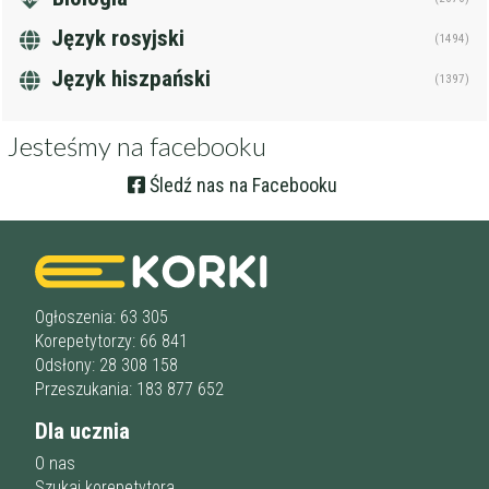
Język rosyjski
(1494)
Język hiszpański
(1397)
Jesteśmy na facebooku
Śledź nas na Facebooku
Ogłoszenia: 63 305
Korepetytorzy: 66 841
Odsłony: 28 308 158
Przeszukania: 183 877 652
Dla ucznia
O nas
Szukaj korepetytora