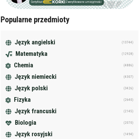
Certyfikat
Zweryfikowane umiejętności
Popularne przedmioty
Język angielski
(13744)
Matematyka
(12928)
Chemia
(4886)
Język niemiecki
(4307)
Język polski
(3426)
Fizyka
(2640)
Język francuski
(2145)
Biologia
(2070)
Język rosyjski
(1494)