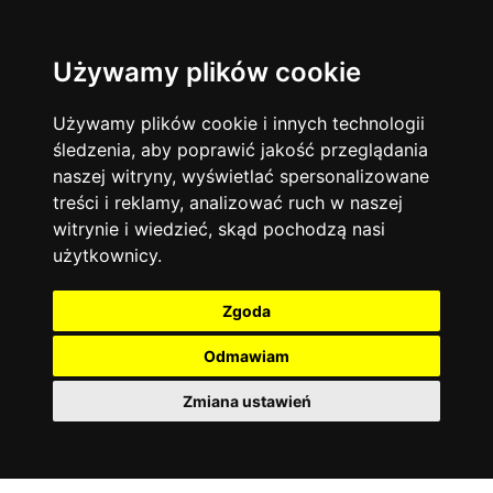
Używamy plików cookie
Filtruj
Język angielski
Warszawa
zakres dni
więcej filtrów
13744
19470
Poniedziałek
Matematyka
Korepetycje
Używamy plików cookie i innych technologii
12928
Wtorek
14836
Online
śledzenia, aby poprawić jakość przeglądania
Środa
Chemia
4886
naszej witryny, wyświetlać spersonalizowane
Czwartek
Kraków
7753
Język niemiecki
4307
treści i reklamy, analizować ruch w naszej
Piątek
Wrocław
6521
witrynie i wiedzieć, skąd pochodzą nasi
Język polski
Sobota
3426
użytkownicy.
Poznań
Niedziela
6395
Fizyka
2640
Łódź
3511
Język francuski
2145
Zgoda
Gdańsk
2075
Odmawiam
Zmiana ustawień