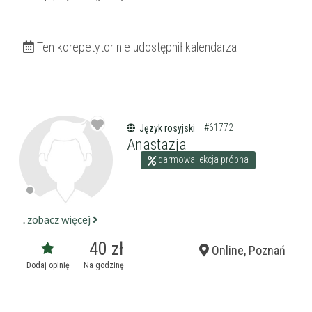
Ten korepetytor nie udostępnił kalendarza
#61772
Język rosyjski
Anastazja
darmowa lekcja próbna
.
zobacz więcej
40 zł
Online, Poznań
Dodaj opinię
Na godzinę