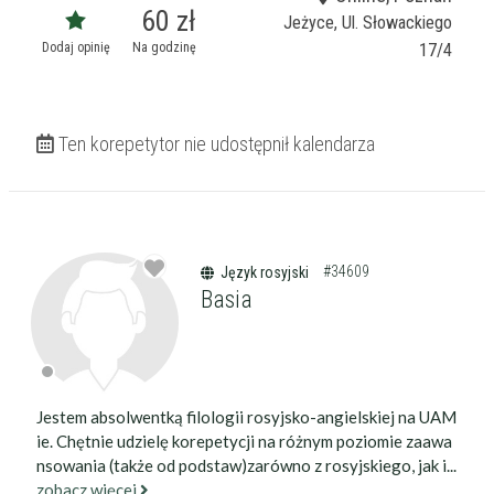
60 zł
Wiek korepetytora
Jeżyce, Ul. Słowackiego
od
do
lat
Dodaj opinię
Na godzinę
17/4
bez znaczenia
Płeć korepetytora
kobieta
mężczyzna
Ten korepetytor nie udostępnił kalendarza
Anuluj
Filtruj
#34609
Język rosyjski
Basia
Jestem absolwentką filologii rosyjsko-angielskiej na UAM
ie. Chętnie udzielę korepetycji na różnym poziomie zaawa
nsowania (także od podstaw)zarówno z rosyjskiego, jak i...
zobacz więcej