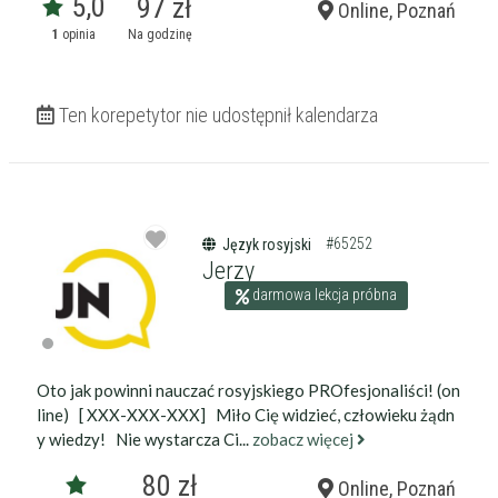
5,0
97 zł
Online, Poznań
1
opinia
Na godzinę
Ten korepetytor nie udostępnił kalendarza
#65252
Język rosyjski
Jerzy
darmowa lekcja próbna
Oto jak powinni nauczać rosyjskiego PROfesjonaliści! (on
line) [ XXX-XXX-XXX] Miło Cię widzieć, człowieku żądn
y wiedzy! Nie wystarcza Ci...
zobacz więcej
80 zł
Online, Poznań