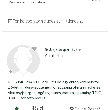
i okolice
Dodaj opinię
Na godzinę
Ten korepetytor nie udostępnił kalendarza
#6918
Język rosyjski
Anabella
ROSYJSKI PRAKTYCZNIE!!! Filolog/lektor/korepetytor
z 6-letnim doświadczeniem w nauczaniu oferuje naukę jęz
yka rosyjskiego (j. ogólny, biznes, matura, egzaminy, TELC,
TRKI,...
zobacz więcej
35 zł
Online, Poznań