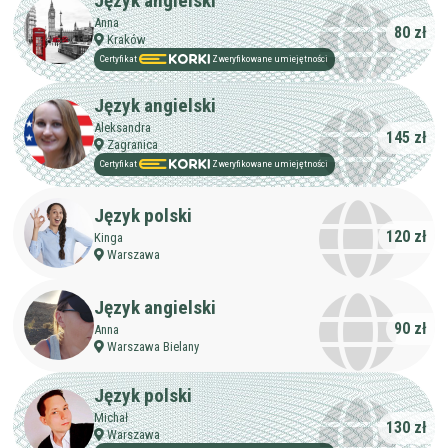
Język angielski
Anna
80 zł
Kraków
Certyfikat
Zweryfikowane umiejętności
Język angielski
Aleksandra
145 zł
Zagranica
Certyfikat
Zweryfikowane umiejętności
Język polski
120 zł
Kinga
Warszawa
Język angielski
90 zł
Anna
Warszawa Bielany
Język polski
Michał
130 zł
Warszawa