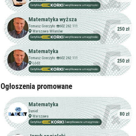
Certyfikat
Zweryfikowane umiejętności
Matematyka wyższa
Tomasz Greczyło ☎️602 262 111
250 zł
Warszawa Wilanów
Certyfikat
Zweryfikowane umiejętności
Matematyka
Tomasz Greczyło ☎️602 262 111
250 zł
Łódź
Certyfikat
Zweryfikowane umiejętności
Ogłoszenia promowane
Matematyka
Daniel
80 zł
Warszawa
Certyfikat
Zweryfikowane umiejętności