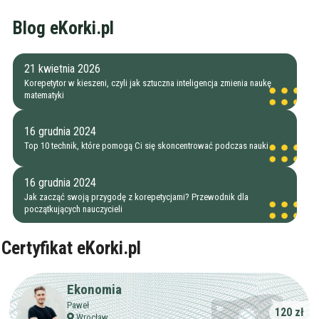
Blog eKorki.pl
21 kwietnia 2026
Korepetytor w kieszeni, czyli jak sztuczna inteligencja zmienia naukę
matematyki
16 grudnia 2024
Top 10 technik, które pomogą Ci się skoncentrować podczas nauki
16 grudnia 2024
Jak zacząć swoją przygodę z korepetycjami? Przewodnik dla
początkujących nauczycieli
Certyfikat eKorki.pl
Ekonomia
Paweł
120 zł
Wrocław