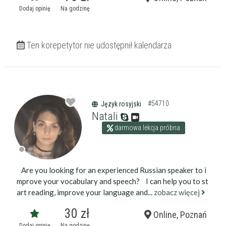
Dodaj opinię
Na godzinę
Ten korepetytor nie udostępnił kalendarza
#54710
Język rosyjski
Natali
darmowa lekcja próbna
Are you looking for an experienced Russian speaker to i
mprove your vocabulary and speech? I can help you to st
art reading, improve your language and...
zobacz więcej
30 zł
Online, Poznań
Dodaj opinię
Na godzinę