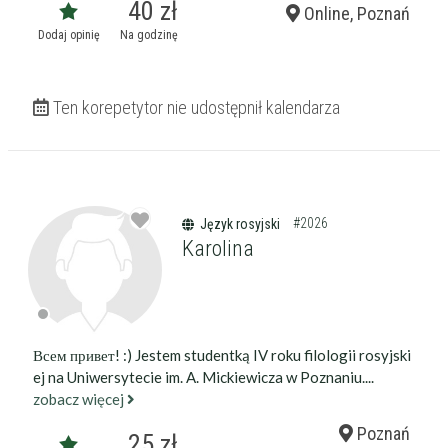
40 zł
Online, Poznań
Dodaj opinię
Na godzinę
Ten korepetytor nie udostępnił kalendarza
#2026
Filtry
Język rosyjski
Karolina
Szukaj w promieniu
km
Moja lokalizacja
Всем привет! :) Jestem studentką IV roku filologii rosyjski
ej na Uniwersytecie im. A. Mickiewicza w Poznaniu....
Maksymalna cena
zł/60min.
zobacz więcej
Poznań
25 zł