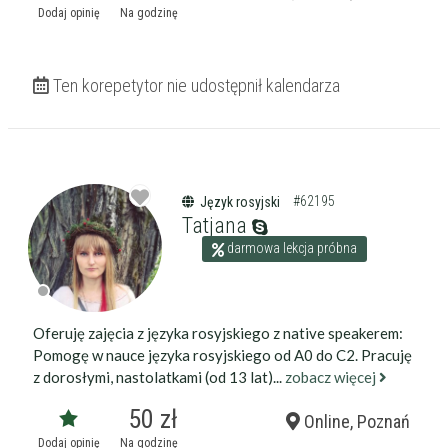
Dodaj opinię
Na godzinę
Ten korepetytor nie udostępnił kalendarza
#62195
Język rosyjski
Tatjana
darmowa lekcja próbna
Oferuję zajęcia z języka rosyjskiego z native speakerem:
Pomogę w nauce języka rosyjskiego od A0 do C2. Pracuję
z dorosłymi, nastolatkami (od 13 lat)...
zobacz więcej
50 zł
Online, Poznań
Dodaj opinię
Na godzinę