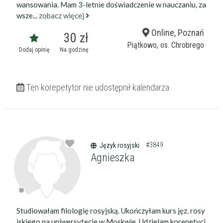
wansowania. Mam 3-letnie doświadczenie w nauczaniu, za
wsze...
zobacz więcej
Online, Poznań
30 zł
Piątkowo, os. Chrobrego
Dodaj opinię
Na godzinę
Ten korepetytor nie udostępnił kalendarza
#3849
Język rosyjski
Agnieszka
Studiowałam filologię rosyjską. Ukończyłam kurs jęz. rosy
jskiego na uniwersytecie w Moskwie. Udzielam korepetycj