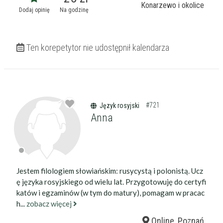
darmowa lekcja próbna
Konarzewo i okolice
Dodaj opinię
Na godzinę
kalendarz korepetycji
prace pisemne (pomoc)
native speaker
Ten korepetytor nie udostępnił kalendarza
Zakres nauczania
Nauczanie przedszkolne
Szkoła podstawowa
Miejsce korepetycji
Gimnazjum
u ucznia
Liceum
#721
Język rosyjski
u korepetytora
Wykształcenie
Przygotowania do matury
Anna
online
Minimum
korepetytora
Przygotowania do studiów
Studia
Dorośli
Doświadczenie
Minimum
korepetytora
Jestem filologiem słowiańskim: rusycystą i polonistą. Ucz
ę języka rosyjskiego od wielu lat. Przygotowuję do certyfi
katów i egzaminów (w tym do matury), pomagam w pracac
Staż korepetytora
Minimum
lat
h...
zobacz więcej
Online, Poznań