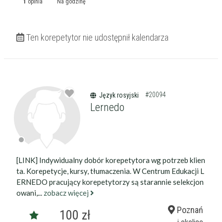
1
opinia
Na godzinę
Ten korepetytor nie udostępnił kalendarza
#20094
Język rosyjski
Lernedo
[LINK] Indywidualny dobór korepetytora wg potrzeb klien
ta. Korepetycje, kursy, tłumaczenia. W Centrum Edukacji L
ERNEDO pracujący korepetytorzy są starannie selekcjon
owani,...
zobacz więcej
Poznań
100 zł