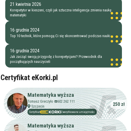
21 kwietnia 2026
Korepetytor w kieszeni, czyli jak sztuczna inteligencja zmienia naukę
matematyki
16 grudnia 2024
Top 10 technik, które pomogą Ci się skoncentrować podczas nauki
16 grudnia 2024
Jak zacząć swoją przygodę z korepetycjami? Przewodnik dla
początkujących nauczycieli
Certyfikat eKorki.pl
Filtry
Matematyka wyższa
Tomasz Greczyło ☎️602 262 111
250 zł
Szukaj w promieniu
km
Szczecin
Certyfikat
Zweryfikowane umiejętności
Moja lokalizacja
Matematyka wyższa