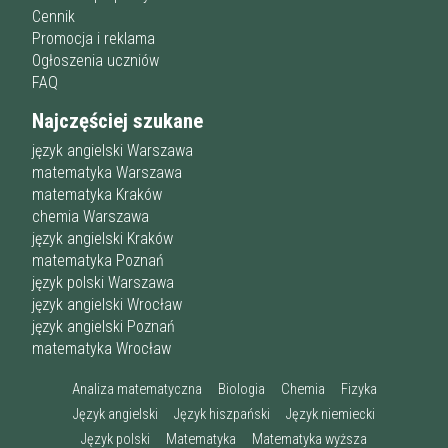
Cennik
Promocja i reklama
Ogłoszenia uczniów
FAQ
Najczęściej szukane
język angielski Warszawa
matematyka Warszawa
matematyka Kraków
chemia Warszawa
język angielski Kraków
matematyka Poznań
język polski Warszawa
język angielski Wrocław
język angielski Poznań
matematyka Wrocław
Analiza matematyczna
Biologia
Chemia
Fizyka
Język angielski
Język hiszpański
Język niemiecki
Język polski
Matematyka
Matematyka wyższa