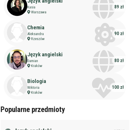
Staż korepetytora
Język angielski
Minimum
lat
89 zł
Kasia
Warszawa
Wiek korepetytora
od
do
lat
Chemia
90 zł
Aleksandra
Rzeszów
bez znaczenia
Płeć korepetytora
kobieta
mężczyzna
Język angielski
80 zł
Damian
Anuluj
Filtruj
Kraków
Biologia
100 zł
Wiktoria
Kraków
Popularne przedmioty