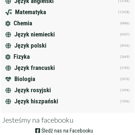
Język angielski
(13744)
Matematyka
(12928)
Chemia
(4886)
Język niemiecki
(4307)
Język polski
(3426)
Fizyka
(2640)
Język francuski
(2145)
Biologia
(2070)
Język rosyjski
(1494)
Język hiszpański
(1396)
Jesteśmy na facebooku
Śledź nas na Facebooku