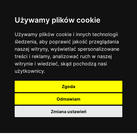
Używamy plików cookie
Filtruj
Język angielski
Warszawa
zakres dni
więcej filtrów
13744
19475
Poniedziałek
Matematyka
Korepetycje
Używamy plików cookie i innych technologii
12928
Wtorek
14837
Online
śledzenia, aby poprawić jakość przeglądania
Środa
Chemia
4886
naszej witryny, wyświetlać spersonalizowane
Czwartek
Kraków
7753
Język niemiecki
4307
treści i reklamy, analizować ruch w naszej
Piątek
Wrocław
6521
witrynie i wiedzieć, skąd pochodzą nasi
Język polski
Sobota
3426
użytkownicy.
Poznań
Niedziela
6396
Fizyka
2640
Łódź
3513
Język francuski
2145
Zgoda
Gdańsk
2075
Odmawiam
Zmiana ustawień