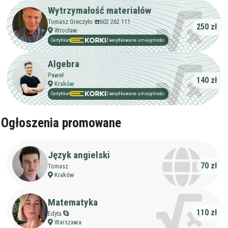
Wytrzymałość materiałów
Staż korepetytora
Minimum
lat
Tomasz Greczyło ☎️602 262 111
250 zł
Wrocław
Certyfikat
Zweryfikowane umiejętności
Wiek korepetytora
od
do
lat
Algebra
Paweł
140 zł
bez znaczenia
Kraków
Płeć korepetytora
kobieta
Certyfikat
Zweryfikowane umiejętności
mężczyzna
Ogłoszenia promowane
Anuluj
Filtruj
Język angielski
70 zł
Tomasz
Kraków
Matematyka
110 zł
Edyta
Warszawa