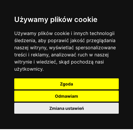
Używamy plików cookie
Filtruj
Język angielski
Warszawa
zakres dni
więcej filtrów
13744
19473
Poniedziałek
Matematyka
Korepetycje
Używamy plików cookie i innych technologii
12928
Wtorek
14837
Online
śledzenia, aby poprawić jakość przeglądania
Środa
Chemia
4886
naszej witryny, wyświetlać spersonalizowane
Czwartek
Kraków
7753
Język niemiecki
4307
treści i reklamy, analizować ruch w naszej
Piątek
Wrocław
6521
witrynie i wiedzieć, skąd pochodzą nasi
Język polski
Sobota
3426
użytkownicy.
Poznań
Niedziela
6395
Fizyka
2640
Łódź
3512
Język francuski
2145
Zgoda
Gdańsk
2075
Odmawiam
Zmiana ustawień