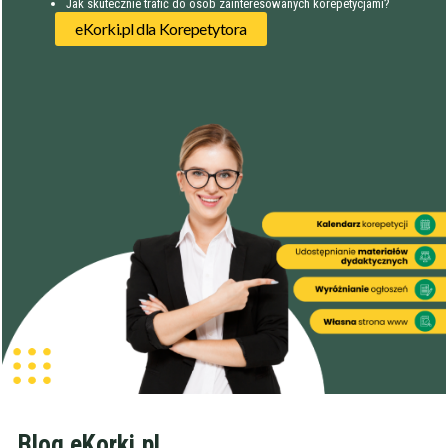
Jak skutecznie trafić do osób zainteresowanych korepetycjami?
eKorki.pl dla Korepetytora
Filtry
Szukaj w promieniu
km
Moja lokalizacja
Blog eKorki.pl