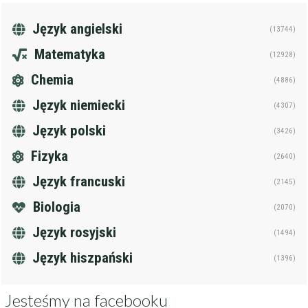
Język angielski
(13744)
Matematyka
(12928)
Chemia
(4886)
Język niemiecki
(4307)
Język polski
(3426)
Fizyka
(2640)
Język francuski
(2145)
Biologia
(2070)
Język rosyjski
(1494)
Język hiszpański
(1396)
Jesteśmy na facebooku