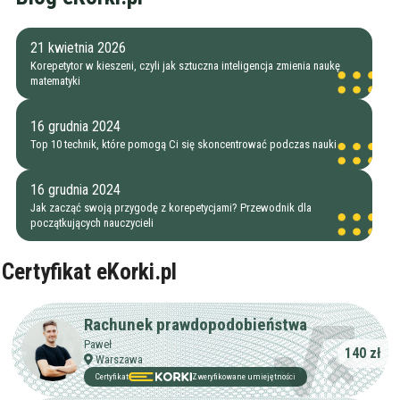
Maksymalna cena
zł/60min.
21 kwietnia 2026
Korepetytor w kieszeni, czyli jak sztuczna inteligencja zmienia naukę
matematyki
darmowa lekcja próbna
kalendarz korepetycji
prace pisemne (pomoc)
16 grudnia 2024
Top 10 technik, które pomogą Ci się skoncentrować podczas nauki
Zakres nauczania
Nauczanie przedszkolne
16 grudnia 2024
Szkoła podstawowa
Jak zacząć swoją przygodę z korepetycjami? Przewodnik dla
Miejsce korepetycji
początkujących nauczycieli
Gimnazjum
u ucznia
Liceum
u korepetytora
Wykształcenie
Certyfikat eKorki.pl
Przygotowania do matury
online
Minimum
korepetytora
Przygotowania do studiów
Studia
Rachunek prawdopodobieństwa
Dorośli
Doświadczenie
Paweł
Minimum
140 zł
korepetytora
Warszawa
Certyfikat
Zweryfikowane umiejętności