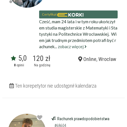
Certyfikat
Cześć, mam 24 lata i w tym roku ukończył
em studia magisterskie z Matematyki i Sta
tystyki na Politechnice Wrocławskiej. Wi
em jak trudnym przedmiotem potrafi być r
achunek...
zobacz więcej
5,0
120 zł
Online, Wrocław
8
opinii
Na godzinę
Ten korepetytor nie udostępnił kalendarza
Rachunek prawdopodobieństwa
#68604