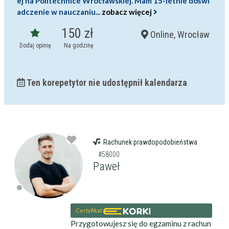
ej na Politechnice Wrocławskiej. Mam 15-letnie doświ
adczenie w nauczaniu...
zobacz więcej
150 zł
Online, Wrocław
Dodaj opinię
Na godzinę
Ten korepetytor nie udostępnił kalendarza
Rachunek prawdopodobieństwa
#58000
Paweł
Certyfikat
Przygotowujesz się do egzaminu z rachun