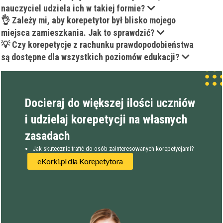
nauczyciel udziela ich w takiej formie?
Wiek korepetytora
od
do
lat
👌 Zależy mi, aby korepetytor był blisko mojego
miejsca zamieszkania. Jak to sprawdzić?
💡 Czy korepetycje z rachunku prawdopodobieństwa
bez znaczenia
Płeć korepetytora
kobieta
są dostępne dla wszystkich poziomów edukacji?
mężczyzna
Anuluj
Filtruj
Docieraj do większej ilości uczniów
i udzielaj korepetycji na własnych
zasadach
Jak skutecznie trafić do osób zainteresowanych korepetycjami?
eKorki.pl dla Korepetytora