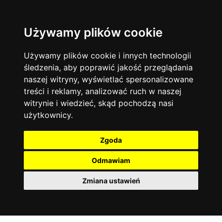
Używamy plików cookie
Filtruj
Język angielski
Warszawa
zakres dni
więcej filtrów
13742
19470
Poniedziałek
Matematyka
Korepetycje
Używamy plików cookie i innych technologii
12927
Wtorek
14833
Online
śledzenia, aby poprawić jakość przeglądania
Środa
Chemia
4886
naszej witryny, wyświetlać spersonalizowane
Czwartek
Kraków
7753
Język niemiecki
4307
treści i reklamy, analizować ruch w naszej
Piątek
Wrocław
6519
witrynie i wiedzieć, skąd pochodzą nasi
Język polski
Sobota
3426
użytkownicy.
Poznań
Niedziela
6394
Fizyka
2640
Łódź
3511
Język francuski
2145
Zgoda
Gdańsk
2075
Odmawiam
Zmiana ustawień