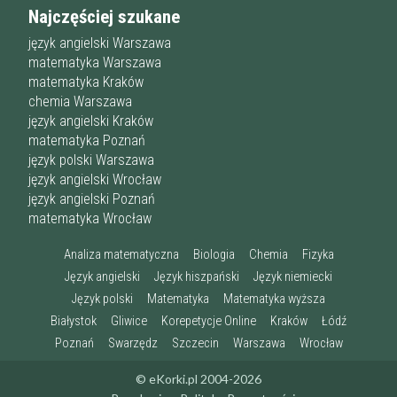
Najczęściej szukane
język angielski Warszawa
matematyka Warszawa
matematyka Kraków
chemia Warszawa
język angielski Kraków
matematyka Poznań
język polski Warszawa
język angielski Wrocław
język angielski Poznań
matematyka Wrocław
Analiza matematyczna
Biologia
Chemia
Fizyka
Język angielski
Język hiszpański
Język niemiecki
Język polski
Matematyka
Matematyka wyższa
Białystok
Gliwice
Korepetycje Online
Kraków
Łódź
Poznań
Swarzędz
Szczecin
Warszawa
Wrocław
© eKorki.pl 2004-2026