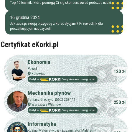
Top 10 technik, które pomogą Ci się skoncentrować podczas nauki
16 grudnia 2024
Jak zacząć swoją przygodę z korepetycjami? Przewodnik dla
początkujących nauczycieli
Certyfikat eKorki.pl
Ekonomia
Paweł
120 zł
Katowice
Certyfikat
Zweryfikowane umiejętności
Mechanika płynów
Tomasz Greczyło ☎️602 262 111
250 zł
Warszawa Wilanów
Certyfikat
Zweryfikowane umiejętności
Informatyka
Kuźnia Matematyków - Egzaminator Maturalny