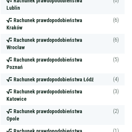
(6)
Rachunek prawdopodobieństwa
Lublin
(6)
Rachunek prawdopodobieństwa
Kraków
(6)
Rachunek prawdopodobieństwa
Wrocław
(5)
Rachunek prawdopodobieństwa
Poznań
Filtry
(4)
Rachunek prawdopodobieństwa Łódź
(3)
Rachunek prawdopodobieństwa
Szukaj w promieniu
km
Katowice
Moja lokalizacja
(2)
Rachunek prawdopodobieństwa
Opole
Maksymalna cena
zł/60min.
(1)
Rachunek prawdopodobieństwa