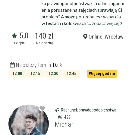
ku prawdopodobieństwa? Trudne zagadni
enia poruszane na zajęciach sprawiają Ci
problem? A może potrzebujesz wsparcia
w testach i kolokwiach?...
zobacz więcej
5,0
140 zł
Online, Wrocław
12
opinii
Na godzinę
Najbliższy termin:
Dziś
12:00
12:15
12:30
12:45
Więcej godzin
13:00
13:15
Rachunek prawdopodobieństwa
#61429
Michał