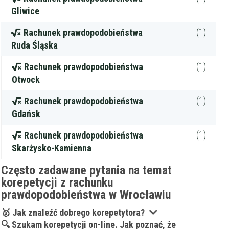
Gliwice
darmowa lekcja próbna
kalendarz korepetycji
(1)
Rachunek prawdopodobieństwa
prace pisemne (pomoc)
Ruda Śląska
Zakres nauczania
(1)
Rachunek prawdopodobieństwa
Nauczanie przedszkolne
Otwock
Szkoła podstawowa
Miejsce korepetycji
Gimnazjum
u ucznia
(1)
Rachunek prawdopodobieństwa
Liceum
u korepetytora
Gdańsk
Wykształcenie
Przygotowania do matury
online
Minimum
korepetytora
Przygotowania do studiów
(1)
Rachunek prawdopodobieństwa
Studia
Skarżysko-Kamienna
Dorośli
Doświadczenie
Minimum
Często zadawane pytania na temat
korepetytora
korepetycji z rachunku
prawdopodobieństwa w Wrocławiu
Staż korepetytora
Minimum
lat
🥇 Jak znaleźć dobrego korepetytora?
🔍 Szukam korepetycji on-line. Jak poznać, że