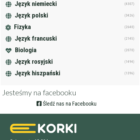
Język niemiecki
(4307)
Język polski
(3426)
Fizyka
(2640)
Język francuski
(2145)
Biologia
(2070)
Język rosyjski
(1494)
Język hiszpański
(1396)
Jesteśmy na facebooku
Śledź nas na Facebooku