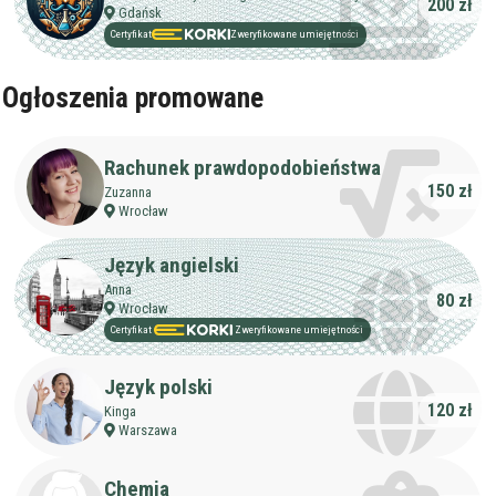
200 zł
Gdańsk
Certyfikat
Zweryfikowane umiejętności
Ogłoszenia promowane
Rachunek prawdopodobieństwa
150 zł
Zuzanna
Wrocław
Język angielski
Anna
80 zł
Wrocław
Certyfikat
Zweryfikowane umiejętności
Język polski
120 zł
Kinga
Warszawa
Chemia