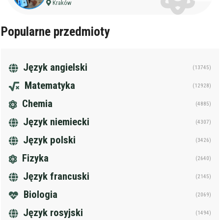
Kraków
Popularne przedmioty
Język angielski
(13745)
Matematyka
(12928)
Chemia
(4885)
Język niemiecki
(4307)
Język polski
(3426)
Fizyka
(2640)
Język francuski
(2145)
Biologia
(2069)
Język rosyjski
(1494)