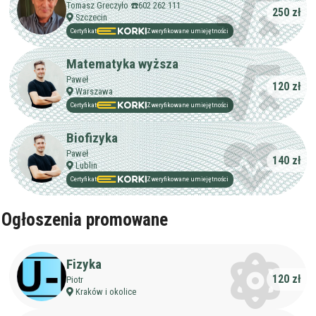
Tomasz Greczyło ☎️602 262 111
250 zł
Szczecin
Certyfikat
Zweryfikowane umiejętności
Matematyka wyższa
Paweł
120 zł
Warszawa
Certyfikat
Zweryfikowane umiejętności
Biofizyka
Paweł
140 zł
Lublin
Certyfikat
Zweryfikowane umiejętności
Ogłoszenia promowane
Fizyka
120 zł
Piotr
Kraków i okolice