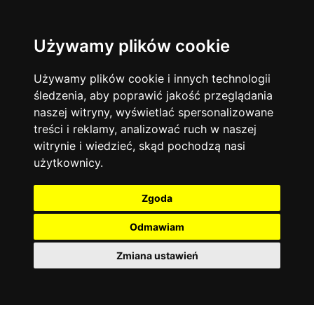
Używamy plików cookie
Filtruj
Język angielski
Warszawa
zakres dni
więcej filtrów
13745
19479
Poniedziałek
Matematyka
Korepetycje
Używamy plików cookie i innych technologii
12928
Wtorek
14839
Online
śledzenia, aby poprawić jakość przeglądania
Środa
Chemia
4885
naszej witryny, wyświetlać spersonalizowane
Czwartek
Kraków
7753
Język niemiecki
4307
treści i reklamy, analizować ruch w naszej
Piątek
Wrocław
6521
witrynie i wiedzieć, skąd pochodzą nasi
Język polski
Sobota
3426
użytkownicy.
Poznań
Niedziela
6399
Fizyka
2640
Łódź
3513
Język francuski
2145
Zgoda
Gdańsk
2075
Odmawiam
Zmiana ustawień