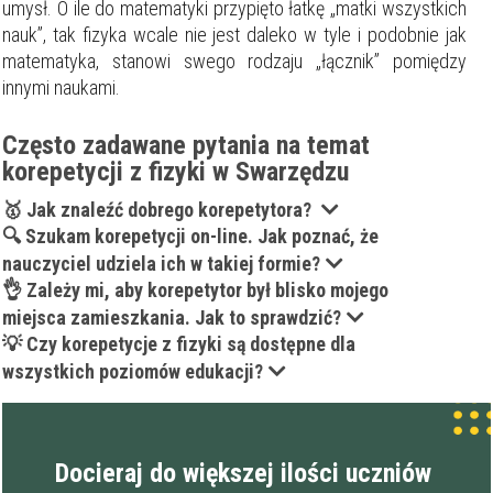
umysł. O ile do matematyki przypięto łatkę „matki wszystkich
Moja lokalizacja
nauk”, tak fizyka wcale nie jest daleko w tyle i podobnie jak
matematyka, stanowi swego rodzaju „łącznik” pomiędzy
innymi naukami.
Maksymalna cena
zł/60min.
Często zadawane pytania na temat
darmowa lekcja próbna
korepetycji z fizyki w Swarzędzu
kalendarz korepetycji
prace pisemne (pomoc)
🥇 Jak znaleźć dobrego korepetytora?
🔍 Szukam korepetycji on-line. Jak poznać, że
Zakres nauczania
nauczyciel udziela ich w takiej formie?
Nauczanie przedszkolne
👌 Zależy mi, aby korepetytor był blisko mojego
Szkoła podstawowa
miejsca zamieszkania. Jak to sprawdzić?
Miejsce korepetycji
Gimnazjum
💡 Czy korepetycje z fizyki są dostępne dla
u ucznia
Liceum
u korepetytora
wszystkich poziomów edukacji?
Wykształcenie
Przygotowania do matury
online
Minimum
korepetytora
Przygotowania do studiów
Studia
Dorośli
Docieraj do większej ilości uczniów
Doświadczenie
Minimum