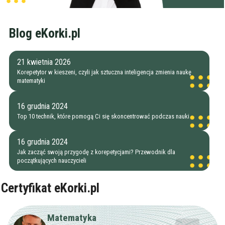
Blog eKorki.pl
21 kwietnia 2026
Korepetytor w kieszeni, czyli jak sztuczna inteligencja zmienia naukę
matematyki
16 grudnia 2024
Top 10 technik, które pomogą Ci się skoncentrować podczas nauki
16 grudnia 2024
Jak zacząć swoją przygodę z korepetycjami? Przewodnik dla
początkujących nauczycieli
Certyfikat eKorki.pl
Matematyka