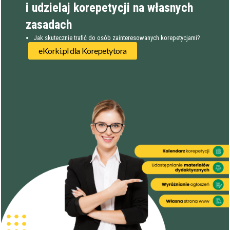
korepetytora
i udzielaj korepetycji na własnych
zasadach
Staż korepetytora
Minimum
lat
Jak skutecznie trafić do osób zainteresowanych korepetycjami?
eKorki.pl dla Korepetytora
Wiek korepetytora
od
do
lat
bez znaczenia
Płeć korepetytora
kobieta
mężczyzna
Anuluj
Filtruj