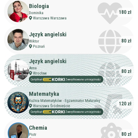
Biologia
180 zł
Dominika
Warszawa Warszawa
Język angielski
80 zł
Wiktor
Poznań
Język angielski
Anna
80 zł
Wrocław
Certyfikat
Zweryfikowane umiejętności
Matematyka
Kuźnia Matematyków - Egzaminator Maturalny
120 zł
Warszawa Śródmieście
Certyfikat
Zweryfikowane umiejętności
Chemia
80 zł
Piotr