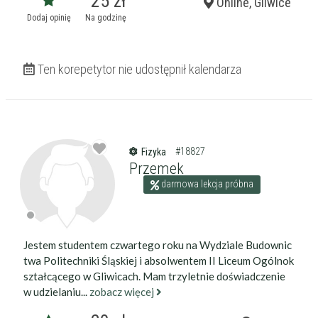
25 zł
Online, Gliwice
Dodaj opinię
Na godzinę
Ten korepetytor nie udostępnił kalendarza
#18827
Fizyka
Przemek
darmowa lekcja próbna
Jestem studentem czwartego roku na Wydziale Budownic
twa Politechniki Śląskiej i absolwentem II Liceum Ogólnok
ształcącego w Gliwicach. Mam trzyletnie doświadczenie
w udzielaniu...
zobacz więcej