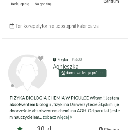
Centrum
Dodaj opinię
Na godzinę
Ten korepetytor nie udostępnił kalendarza
#5600
Fizyka
Agnieszka
darmowa lekcja próbna
FIZYKA BIOLOGIA CHEMIA W PIGULCE Witam ! Jestem
absolwentem biologii , fizyki na Uniwersytecie Śląskim i je
dnocześnie absolwentem chemii na AGH. Od paru lat jeste
m nauczycielem...
zobacz więcej
30 zł
Gliwice