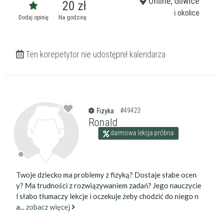
Online, Gliwice
20 zł
i okolice
Dodaj opinię
Na godzinę
Ten korepetytor nie udostępnił kalendarza
#49423
Fizyka
Ronald
darmowa lekcja próbna
Twoje dziecko ma problemy z fizyką? Dostaje słabe ocen
y? Ma trudności z rozwiązywaniem zadań? Jego nauczycie
l słabo tłumaczy lekcje i oczekuje żeby chodzić do niego n
a...
zobacz więcej