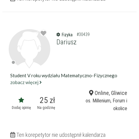
#30439
Fizyka
Dariusz
Filtry
Student V roku wydziału Matematyczno-Fizycznego
zobacz więcej
Online, Gliwice
Szukaj w promieniu
km
25 zł
os. Millenium, Forum i
Moja lokalizacja
Dodaj opinię
Na godzinę
okolice
Maksymalna cena
zł/60min.
Ten korepetytor nie udostępnił kalendarza