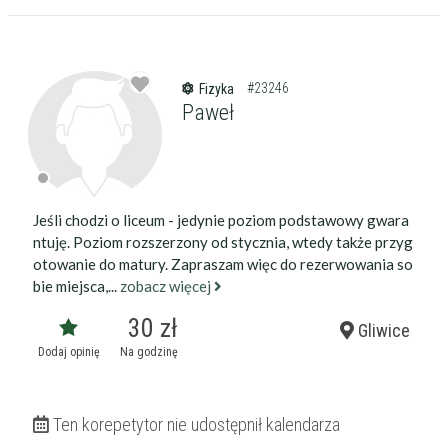
Wiek korepetytora
od
do
lat
bez znaczenia
#23246
Fizyka
Płeć korepetytora
kobieta
Paweł
mężczyzna
Anuluj
Filtruj
Jeśli chodzi o liceum - jedynie poziom podstawowy gwara
ntuję. Poziom rozszerzony od stycznia, wtedy także przyg
otowanie do matury. Zapraszam więc do rezerwowania so
bie miejsca,...
zobacz więcej
30 zł
Gliwice
Dodaj opinię
Na godzinę
Ten korepetytor nie udostępnił kalendarza