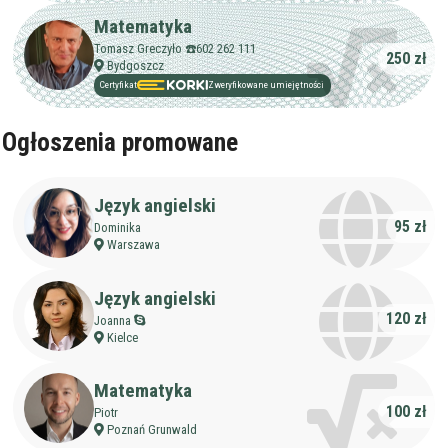
Matematyka
Tomasz Greczyło ☎️602 262 111
250 zł
Bydgoszcz
Certyfikat
Zweryfikowane umiejętności
Ogłoszenia promowane
Język angielski
95 zł
Dominika
Warszawa
Język angielski
120 zł
Joanna
Kielce
Matematyka
100 zł
Piotr
Poznań Grunwald