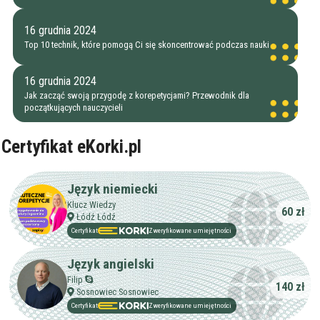
16 grudnia 2024
Top 10 technik, które pomogą Ci się skoncentrować podczas nauki
16 grudnia 2024
Jak zacząć swoją przygodę z korepetycjami? Przewodnik dla
początkujących nauczycieli
Certyfikat eKorki.pl
Język niemiecki
Klucz Wiedzy
60 zł
Łódź Łódź
Certyfikat
Zweryfikowane umiejętności
Język angielski
Filip
140 zł
Sosnowiec Sosnowiec
Certyfikat
Zweryfikowane umiejętności