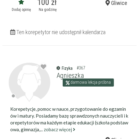
100 zł
Gliwice
Dodaj opinię
Na godzinę
Ten korepetytor nie udostępnił kalendarza
#367
Fizyka
Agnieszka
darmowa lekcja próbna
Korepetycje, pomoc w nauce, przygotowanie do egzamin
ów i matury. Posiadamy bazę sprawdzonych nauczycieli i k
orepetytorów ma każdym etapie edukacji (szkoła podstaw
owa, gimnazja,...
zobacz więcej