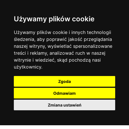
Używamy plików cookie
Filtruj
Język angielski
Warszawa
zakres dni
więcej filtrów
13744
19475
Poniedziałek
Matematyka
Korepetycje
Używamy plików cookie i innych technologii
12928
Wtorek
14837
Online
śledzenia, aby poprawić jakość przeglądania
Środa
Chemia
4886
naszej witryny, wyświetlać spersonalizowane
Czwartek
Kraków
7753
Język niemiecki
4307
treści i reklamy, analizować ruch w naszej
Piątek
Wrocław
6521
witrynie i wiedzieć, skąd pochodzą nasi
Język polski
Sobota
3426
użytkownicy.
Poznań
Niedziela
6395
Fizyka
2640
Łódź
3513
Język francuski
2145
Zgoda
Gdańsk
2075
Odmawiam
Zmiana ustawień