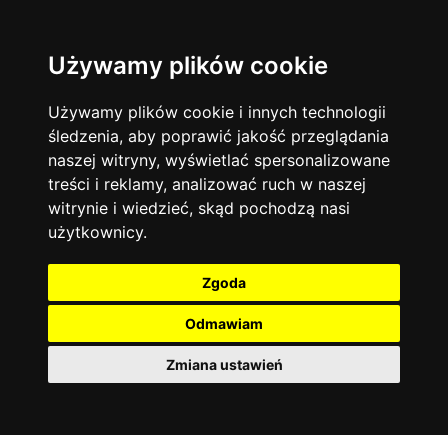
Używamy plików cookie
Filtruj
Język angielski
Warszawa
zakres dni
więcej filtrów
13744
19479
Poniedziałek
Matematyka
Korepetycje
Używamy plików cookie i innych technologii
12929
Wtorek
14839
Online
śledzenia, aby poprawić jakość przeglądania
Środa
Chemia
4886
naszej witryny, wyświetlać spersonalizowane
Czwartek
Kraków
7753
Język niemiecki
4307
treści i reklamy, analizować ruch w naszej
Piątek
Wrocław
6521
witrynie i wiedzieć, skąd pochodzą nasi
Język polski
Sobota
3426
użytkownicy.
Poznań
Niedziela
6396
Fizyka
2640
Łódź
3513
Język francuski
2145
Zgoda
Gdańsk
2075
Odmawiam
Zmiana ustawień