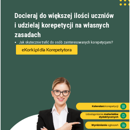
Docieraj do większej ilości uczniów
i udzielaj korepetycji na własnych
zasadach
Jak skutecznie trafić do osób zainteresowanych korepetycjami?
Filtry
eKorki.pl dla Korepetytora
Szukaj w promieniu
km
Moja lokalizacja
Maksymalna cena
zł/60min.
darmowa lekcja próbna
kalendarz korepetycji
prace pisemne (pomoc)