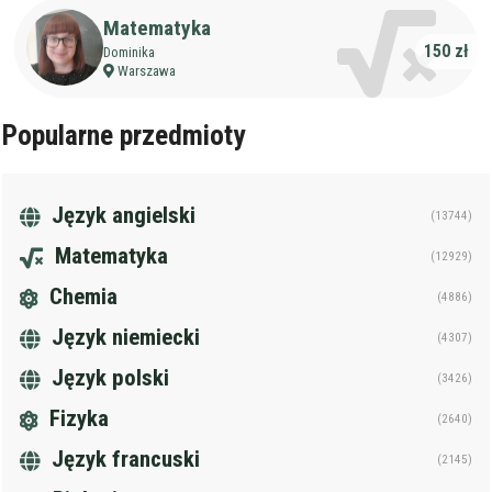
Matematyka
150 zł
Dominika
Warszawa
Popularne przedmioty
Język angielski
(13744)
Matematyka
(12929)
Chemia
(4886)
Język niemiecki
(4307)
Język polski
(3426)
Fizyka
(2640)
Język francuski
(2145)