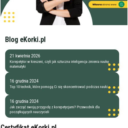
Zakres nauczania
Nauczanie przedszkolne
Szkoła podstawowa
Miejsce korepetycji
Gimnazjum
u ucznia
Liceum
Blog eKorki.pl
u korepetytora
Wykształcenie
Przygotowania do matury
online
Minimum
korepetytora
Przygotowania do studiów
21 kwietnia 2026
Studia
Korepetytor w kieszeni, czyli jak sztuczna inteligencja zmienia naukę
Dorośli
Doświadczenie
matematyki
Minimum
korepetytora
16 grudnia 2024
Top 10 technik, które pomogą Ci się skoncentrować podczas nauki
Staż korepetytora
Minimum
lat
16 grudnia 2024
Jak zacząć swoją przygodę z korepetycjami? Przewodnik dla
początkujących nauczycieli
Wiek korepetytora
od
do
lat
Certyfikat eKorki.pl