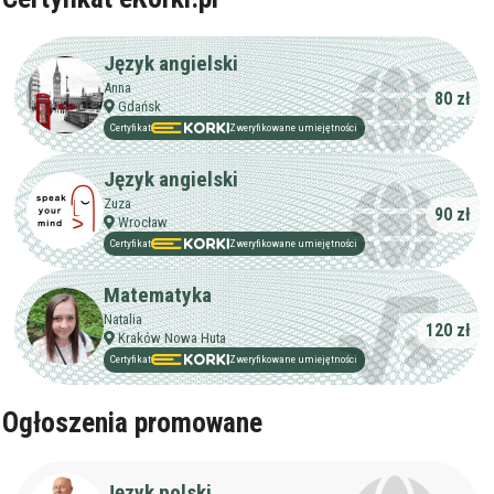
bez znaczenia
Płeć korepetytora
kobieta
mężczyzna
Język angielski
Anna
80 zł
Anuluj
Filtruj
Gdańsk
Certyfikat
Zweryfikowane umiejętności
Język angielski
Zuza
90 zł
Wrocław
Certyfikat
Zweryfikowane umiejętności
Matematyka
Natalia
120 zł
Kraków Nowa Huta
Certyfikat
Zweryfikowane umiejętności
Ogłoszenia promowane
Język polski