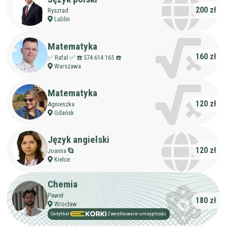
200 zł
Ryszrad
Lublin
Matematyka
160 zł
✅ Rafał ✅ ☎️ 574 614 165 ☎️
Warszawa
Matematyka
120 zł
Agnieszka
Gdańsk
Język angielski
120 zł
Joanna
Kielce
Chemia
Paweł
180 zł
Wrocław
Certyfikat
Zweryfikowane umiejętności