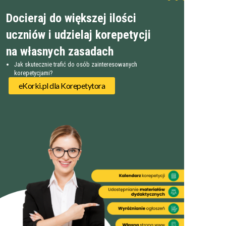
Docieraj do większej ilości
uczniów i udzielaj korepetycji
na własnych zasadach
Jak skutecznie trafić do osób zainteresowanych
korepetycjami?
eKorki.pl dla Korepetytora