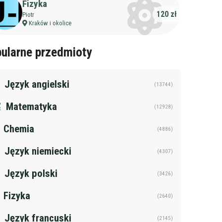
Fizyka
120 zł
Piotr
Kraków i okolice
ularne przedmioty
Język angielski
(13744)
Matematyka
(12928)
Chemia
(4886)
Język niemiecki
(4307)
Język polski
(3426)
Fizyka
(2640)
Język francuski
(2145)