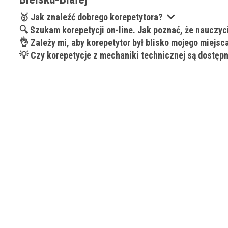
Wykształcenie 
🥇 Jak znaleźć dobrego korepetytora?
🔍 Szukam korepetycji on-line. Jak poznać, że nauczyci
👌 Zależy mi, aby korepetytor był blisko mojego miejs
Doświadczenie
💡 Czy korepetycje z mechaniki technicznej są dostęp
Staż korepetyt
Wiek korepetyt
Płeć korepetyt