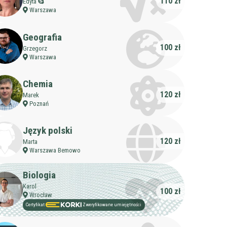
110 zł
Edyta
Warszawa
Geografia
100 zł
Grzegorz
Warszawa
Chemia
120 zł
Marek
Poznań
Język polski
120 zł
Marta
Warszawa Bemowo
żczyzna
Biologia
j
Filtruj
Karol
100 zł
Wrocław
Certyfikat
Zweryfikowane umiejętności