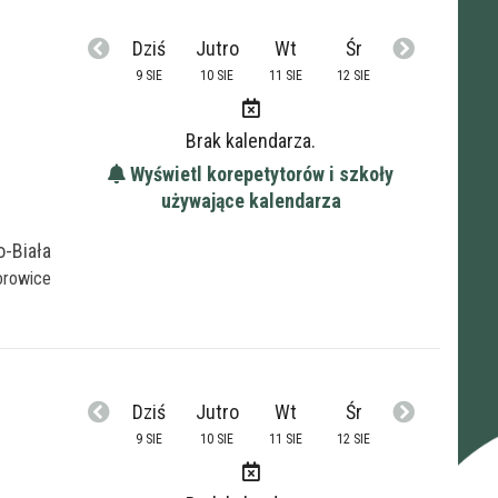
Dziś
Jutro
Wt
Śr
9 SIE
10 SIE
11 SIE
12 SIE
Brak kalendarza.
Wyświetl korepetytorów i szkoły
używające kalendarza
o-Biała
rowice
Dziś
Jutro
Wt
Śr
9 SIE
10 SIE
11 SIE
12 SIE