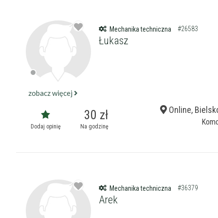
#26583
Mechanika techniczna
Łukasz
zobacz więcej
Online, Bielsk
30 zł
Komo
Dodaj opinię
Na godzinę
#36379
Mechanika techniczna
Arek