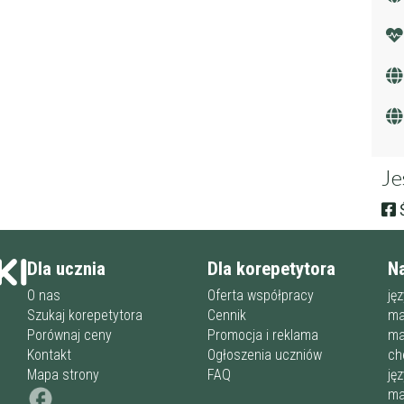
Je
Ś
Dla ucznia
Dla korepetytora
N
O nas
Oferta współpracy
ję
Szukaj korepetytora
Cennik
ma
Porównaj ceny
Promocja i reklama
ma
Kontakt
Ogłoszenia uczniów
ch
Mapa strony
FAQ
ję
ma