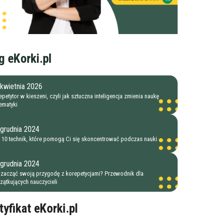
g eKorki.pl
kwietnia 2026
petytor w kieszeni, czyli jak sztuczna inteligencja zmienia naukę
ematyki
 grudnia 2024
 10 technik, które pomogą Ci się skoncentrować podczas nauki
 grudnia 2024
 zacząć swoją przygodę z korepetycjami? Przewodnik dla
zątkujących nauczycieli
tyfikat eKorki.pl