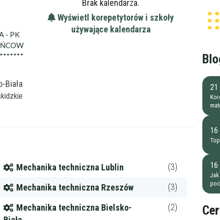
Brak kalendarza.
Wyświetl korepetytorów i szkoły
używające kalendarza
A - PK
KOŃCOW
*******
Blo
o-Biała
21 
skidzkie
Kore
mat
16
Top
16
(3)
Mechanika techniczna Lublin
Jak
poc
(3)
Mechanika techniczna Rzeszów
(2)
Mechanika techniczna Bielsko-
Cer