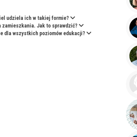
korepetytora
Minimum
el udziela ich w takiej formie?
ca zamieszkania. Jak to sprawdzić?
 korepetytora
Minimum
ne dla wszystkich poziomów edukacji?
ora
Minimum
lat
ora
od
do
lat
ora
bez znaczenia
kobieta
mę
Anulu