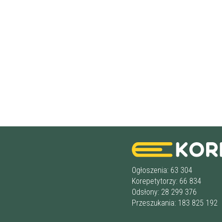
Ogłoszenia: 63 304
Korepetytorzy: 66 834
Odsłony: 28 299 376
Przeszukania: 183 825 192