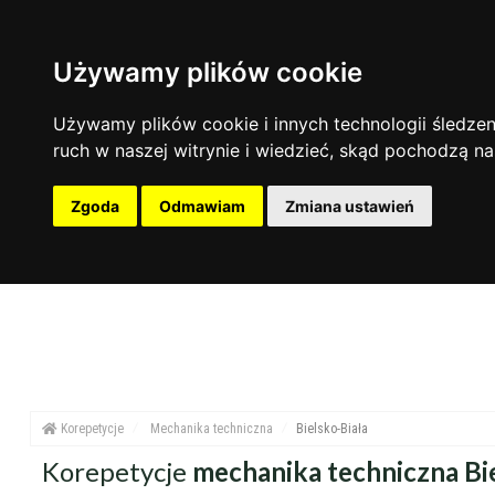
Używamy plików cookie
zakres nauczania
zakres dni
miejsce korepetycji
Nauczanie przedszkolne
Poniedziałek
u ucznia
Używamy plików cookie i innych technologii śledzeni
Szkoła podstawowa
Wtorek
u korepetytor
ruch w naszej witrynie i wiedzieć, skąd pochodzą na
Gimnazjum
Środa
online
Liceum
Czwartek
Zgoda
Odmawiam
Zmiana ustawień
Przygotowania do matury
Piątek
Przygotowania do studiów
Sobota
Studia
Niedziela
Dorośli
Korepetycje
Mechanika techniczna
Bielsko-Biała
Korepetycje
mechanika techniczna Bie