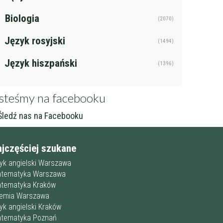
Biologia
(2070)
Język rosyjski
(1494)
Język hiszpański
(1396)
steśmy na facebooku
ledź nas na Facebooku
ajczęściej szukane
zyk angielski Warszawa
tematyka Warszawa
tematyka Kraków
emia Warszawa
zyk angielski Kraków
tematyka Poznań