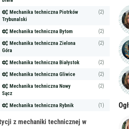
Biała
(2)
Mechanika techniczna Piotrków
Trybunalski
(2)
Mechanika techniczna Bytom
(2)
Mechanika techniczna Zielona
Góra
(2)
Mechanika techniczna Białystok
(2)
Mechanika techniczna Gliwice
(2)
Mechanika techniczna Nowy
ena
zł/60min.
Sącz
Ogł
(1)
Mechanika techniczna Rybnik
darmowa lekcja próbna
kalendarz korepetycji
prace pisemne (pomoc)
ycji z mechaniki technicznej w