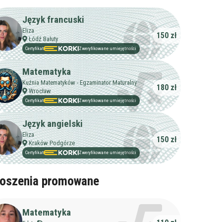
Język francuski
Eliza
150 zł
Łódź Bałuty
Certyfikat
Zweryfikowane umiejętności
Matematyka
Kuźnia Matematyków - Egzaminator Maturalny
180 zł
Wrocław
Certyfikat
Zweryfikowane umiejętności
Język angielski
Eliza
150 zł
Kraków Podgórze
Certyfikat
Zweryfikowane umiejętności
oszenia promowane
Matematyka