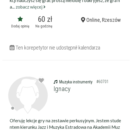
kcji nauczysz się grać prostą melodię i odkryjesz, że gra n
a...
zobacz więcej
60 zł
Online, Rzeszów
Dodaj opinię
Na godzinę
Ten korepetytor nie udostępnił kalendarza
#60701
Muzyka instrumenty
Ignacy
Oferuję lekcje gry na zestawie perkusyjnym. Jestem stude
ntem kierunku Jazz i Muzyka Estradowa na Akademii Muz