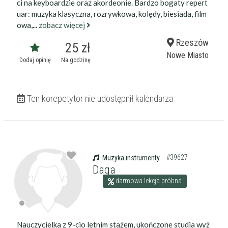
ci na keyboardzie oraz akordeonie. Bardzo bogaty repert
uar: muzyka klasyczna, rozrywkowa, kolędy, biesiada, film
owa,...
zobacz więcej
Rzeszów
25 zł
Nowe Miasto
Dodaj opinię
Na godzinę
Ten korepetytor nie udostępnił kalendarza
#39627
Muzyka instrumenty
Daga
darmowa lekcja próbna
Nauczycielka z 9-cio letnim stażem, ukończone studia wyż