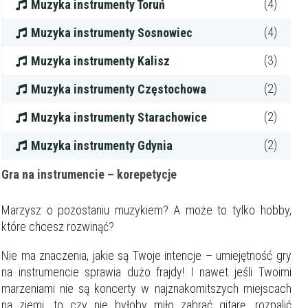
(4)
Muzyka instrumenty Toruń
Maksymalna cena
zł/60min.
(4)
Muzyka instrumenty Sosnowiec
(3)
Muzyka instrumenty Kalisz
darmowa lekcja próbna
kalendarz korepetycji
prace pisemne (pomoc)
(2)
Muzyka instrumenty Częstochowa
(2)
Muzyka instrumenty Starachowice
Zakres nauczania
Nauczanie przedszkolne
(2)
Muzyka instrumenty Gdynia
Szkoła podstawowa
Miejsce korepetycji
Gimnazjum
Gra na instrumencie – korepetycje
u ucznia
Liceum
u korepetytora
Wykształcenie
Przygotowania do matury
Marzysz o pozostaniu muzykiem? A może to tylko hobby,
online
Minimum
korepetytora
Przygotowania do studiów
które chcesz rozwinąć?
Studia
Dorośli
Nie ma znaczenia, jakie są Twoje intencje – umiejętność gry
Doświadczenie
Minimum
na instrumencie sprawia dużo frajdy! I nawet jeśli Twoimi
korepetytora
marzeniami nie są koncerty w najznakomitszych miejscach
na ziemi, to czy nie byłoby miło zabrać gitarę, rozpalić