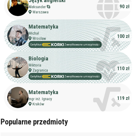
Język angielski
90 zł
Aleksander
Warszawa
Matematyka
Michał
100 zł
Wrocław
Certyfikat
Zweryfikowane umiejętności
Biologia
Wiktoria
110 zł
Zagranica
Certyfikat
Zweryfikowane umiejętności
Matematyka
119 zł
mgr inż. Ignacy
Kraków
Popularne przedmioty