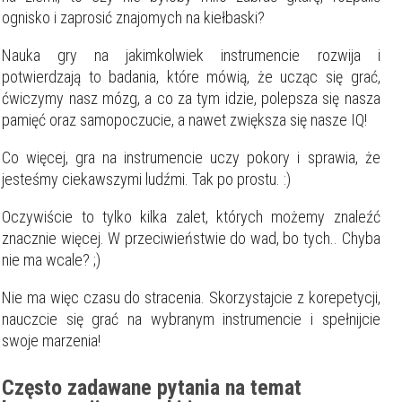
Staż korepetytora
Minimum
lat
ognisko i zaprosić znajomych na kiełbaski?
Nauka gry na jakimkolwiek instrumencie rozwija i
potwierdzają to badania, które mówią, że ucząc się grać,
Wiek korepetytora
od
do
lat
ćwiczymy nasz mózg, a co za tym idzie, polepsza się nasza
pamięć oraz samopoczucie, a nawet zwiększa się nasze IQ!
bez znaczenia
Płeć korepetytora
kobieta
Co więcej, gra na instrumencie uczy pokory i sprawia, że
mężczyzna
jesteśmy ciekawszymi ludźmi. Tak po prostu. :)
Anuluj
Filtruj
Oczywiście to tylko kilka zalet, których możemy znaleźć
znacznie więcej. W przeciwieństwie do wad, bo tych.. Chyba
nie ma wcale? ;)
Nie ma więc czasu do stracenia. Skorzystajcie z korepetycji,
nauczcie się grać na wybranym instrumencie i spełnijcie
swoje marzenia!
Często zadawane pytania na temat