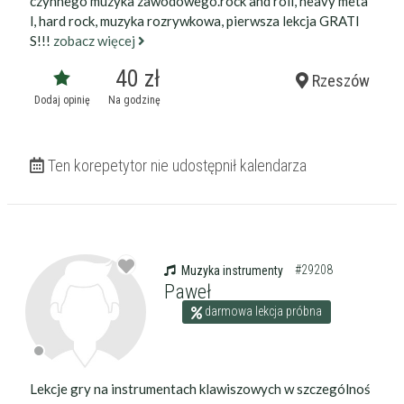
czynnego muzyka zawodowego.rock and roll, heavy meta
l, hard rock, muzyka rozrywkowa, pierwsza lekcja GRATI
S!!!
zobacz więcej
40 zł
Rzeszów
Dodaj opinię
Na godzinę
Ten korepetytor nie udostępnił kalendarza
#29208
Muzyka instrumenty
Paweł
darmowa lekcja próbna
Lekcje gry na instrumentach klawiszowych w szczególnoś