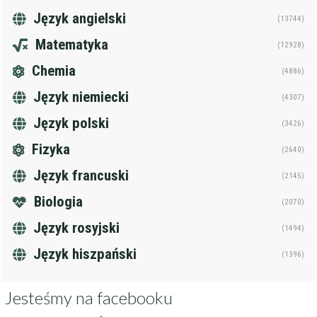
Język angielski
(13744)
Matematyka
(12928)
Chemia
(4886)
Język niemiecki
(4307)
Język polski
(3426)
Fizyka
(2640)
Język francuski
(2145)
Biologia
(2070)
Język rosyjski
(1494)
Język hiszpański
(1396)
Jesteśmy na facebooku