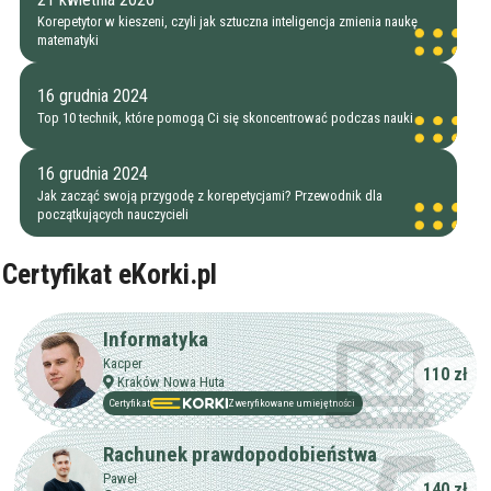
Korepetytor w kieszeni, czyli jak sztuczna inteligencja zmienia naukę
matematyki
16 grudnia 2024
Top 10 technik, które pomogą Ci się skoncentrować podczas nauki
16 grudnia 2024
Jak zacząć swoją przygodę z korepetycjami? Przewodnik dla
początkujących nauczycieli
Certyfikat eKorki.pl
Informatyka
Kacper
110 zł
Kraków Nowa Huta
Certyfikat
Zweryfikowane umiejętności
Rachunek prawdopodobieństwa
Paweł
140 zł