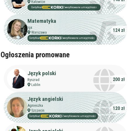
Katowice
Certyfikat
Zweryfikowane umiejętności
Matematyka
Iga
124 zł
Warszawa
Certyfikat
Zweryfikowane umiejętności
Ogłoszenia promowane
Język polski
200 zł
Ryszrad
Lublin
Język angielski
Agnieszka
120 zł
Szczecin
Certyfikat
Zweryfikowane umiejętności