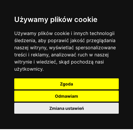
Używamy plików cookie
Filtruj
Język angielski
Warszawa
zakres dni
więcej filtrów
13744
19474
Poniedziałek
Matematyka
Korepetycje
Używamy plików cookie i innych technologii
12928
Wtorek
14837
Online
śledzenia, aby poprawić jakość przeglądania
Środa
Chemia
4886
naszej witryny, wyświetlać spersonalizowane
Czwartek
Kraków
7753
Język niemiecki
4307
treści i reklamy, analizować ruch w naszej
Piątek
Wrocław
6521
witrynie i wiedzieć, skąd pochodzą nasi
Język polski
Sobota
3426
użytkownicy.
Poznań
Niedziela
6395
Fizyka
2640
Łódź
3512
Język francuski
2145
Zgoda
Gdańsk
2075
Odmawiam
Zmiana ustawień