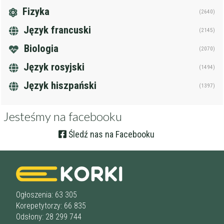
Fizyka
(2640)
Język francuski
(2145)
Biologia
(2070)
Język rosyjski
(1494)
Język hiszpański
(1397)
Jesteśmy na facebooku
Śledź nas na Facebooku
Ogłoszenia: 63 305
Korepetytorzy: 66 835
Odsłony: 28 299 744