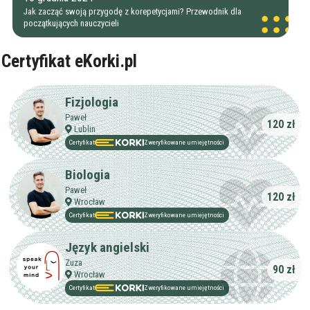
Przygotowania do studiów
Jak zacząć swoją przygodę z korepetycjami? Przewodnik dla
Studia
początkujących nauczycieli
Dorośli
Doświadczenie
Minimum
korepetytora
Certyfikat eKorki.pl
Staż korepetytora
Minimum
lat
Fizjologia
Paweł
120 zł
Lublin
Certyfikat
Zweryfikowane umiejętności
Wiek korepetytora
od
do
lat
Biologia
Paweł
bez znaczenia
120 zł
Wrocław
Płeć korepetytora
kobieta
Certyfikat
Zweryfikowane umiejętności
mężczyzna
Język angielski
Anuluj
Filtruj
Zuza
90 zł
Wrocław
Certyfikat
Zweryfikowane umiejętności