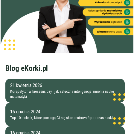
Szukaj w promieniu
km
Moja lokalizacja
Maksymalna cena
zł/60min.
darmowa lekcja próbna
Blog eKorki.pl
kalendarz korepetycji
prace pisemne (pomoc)
21 kwietnia 2026
Zakres nauczania
Korepetytor w kieszeni, czyli jak sztuczna inteligencja zmienia naukę
matematyki
Nauczanie przedszkolne
Szkoła podstawowa
Miejsce korepetycji
16 grudnia 2024
Gimnazjum
u ucznia
Top 10 technik, które pomogą Ci się skoncentrować podczas nauki
Liceum
u korepetytora
Wykształcenie
Przygotowania do matury
online
Minimum
korepetytora
16 grudnia 2024