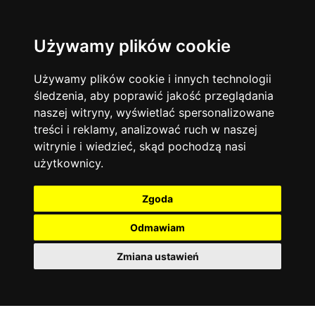
Używamy plików cookie
Filtruj
Język angielski
Warszawa
zakres dni
więcej filtrów
13744
19476
Poniedziałek
Matematyka
Korepetycje
Używamy plików cookie i innych technologii
12928
Wtorek
14838
Online
śledzenia, aby poprawić jakość przeglądania
Środa
Chemia
4886
naszej witryny, wyświetlać spersonalizowane
Czwartek
Kraków
7753
Język niemiecki
4307
treści i reklamy, analizować ruch w naszej
Piątek
Wrocław
6521
witrynie i wiedzieć, skąd pochodzą nasi
Język polski
Sobota
3426
użytkownicy.
Poznań
Niedziela
6396
Fizyka
2640
Łódź
3513
Język francuski
2145
Zgoda
Gdańsk
2075
Odmawiam
Zmiana ustawień