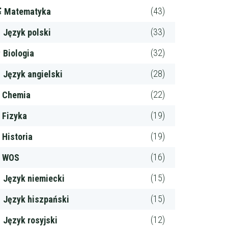
(43)
Matematyka
(33)
Język polski
(32)
Biologia
(28)
Język angielski
(22)
Chemia
(19)
Fizyka
(19)
Historia
(16)
WOS
(15)
Język niemiecki
(15)
Język hiszpański
(12)
Język rosyjski