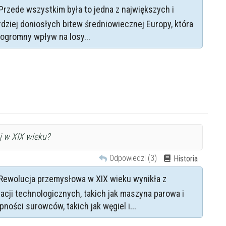
Przede wszystkim była to jedna z największych i
rdziej doniosłych bitew średniowiecznej Europy, która
 ogromny wpływ na losy...
j w XIX wieku?
Odpowiedzi (3)
Historia
ena
zł/60min.
Rewolucja przemysłowa w XIX wieku wynikła z
darmowa lekcja próbna
acji technologicznych, takich jak maszyna parowa i
kalendarz korepetycji
pności surowców, takich jak węgiel i...
prace pisemne (pomoc)