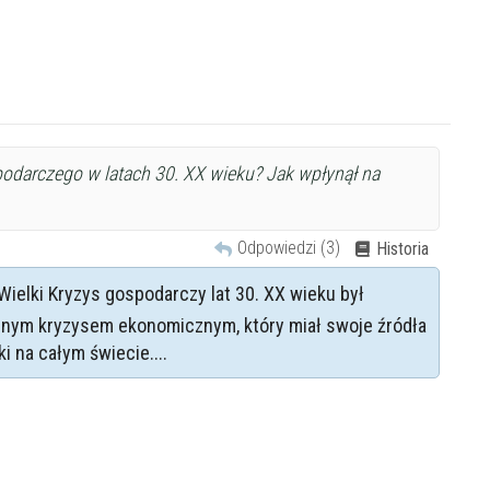
korepetytora
Minimum
 korepetytora
Minimum
spodarczego w latach 30. XX wieku? Jak wpłynął na
ora
Minimum
lat
Odpowiedzi (3)
Historia
ora
od
do
lat
Wielki Kryzys gospodarczy lat 30. XX wieku był
lnym kryzysem ekonomicznym, który miał swoje źródła
ora
bez znaczenia
kobieta
mę
ki na całym świecie....
Anulu