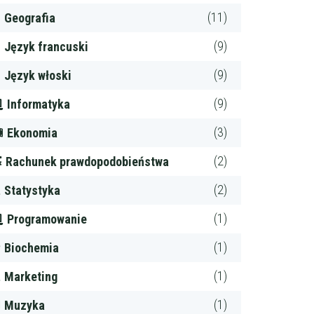
(11)
Geografia
(9)
Język francuski
(9)
Język włoski
(9)
Informatyka
(3)
Ekonomia
(2)
Rachunek prawdopodobieństwa
(2)
Statystyka
(1)
Programowanie
(1)
Biochemia
(1)
Marketing
(1)
Muzyka