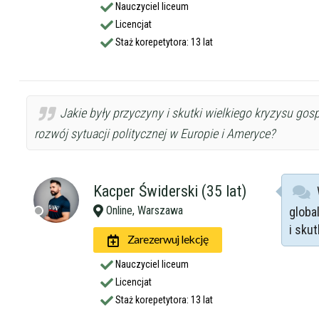
Nauczyciel liceum
Wykształcenie 
Licencjat
Staż korepetytora: 13 lat
Doświadczenie
Jakie były przyczyny i skutki wielkiego kryzysu go
Staż korepetyt
rozwój sytuacji politycznej w Europie i Ameryce?
Wiek korepetyt
Kacper Świderski (35 lat)
Online, Warszawa
globa
Płeć korepetyt
i skut
Zarezerwuj lekcję
Nauczyciel liceum
Licencjat
Staż korepetytora: 13 lat