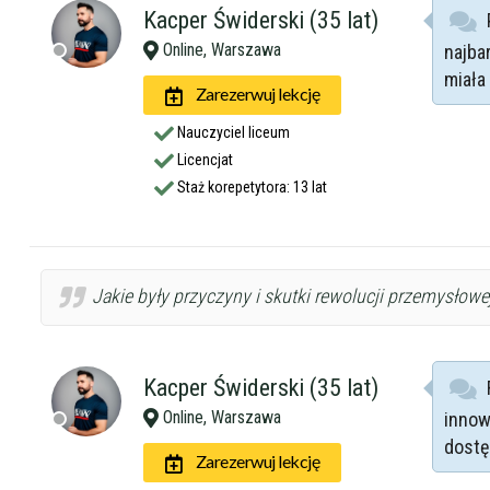
Kacper Świderski (35 lat)
Online, Warszawa
najba
miała
Zarezerwuj lekcję
Nauczyciel liceum
Licencjat
Staż korepetytora: 13 lat
Filtry
Jakie były przyczyny i skutki rewolucji przemysłowe
Maksymalna c
Kacper Świderski (35 lat)
Online, Warszawa
innow
dostę
Zarezerwuj lekcję