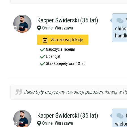
Kacper Świderski (35 lat)
Online, Warszawa
chińs
handl
Zarezerwuj lekcję
Nauczyciel liceum
Licencjat
Staż korepetytora: 13 lat
Jakie były przyczyny rewolucji październikowej w Rosji
Kacper Świderski (35 lat)
Online, Warszawa
wielo